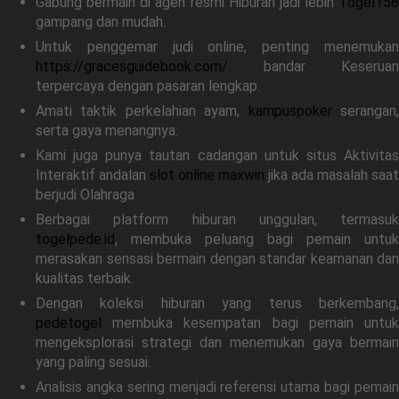
Gabung bermain di agen resmi Hiburan jadi lebih
Togel158
gampang dan mudah.
Untuk penggemar judi online, penting menemukan
https://gracesguidebook.com/
bandar Keseruan
terpercaya dengan pasaran lengkap.
Amati taktik perkelahian ayam,
kampuspoker
serangan
serta gaya menangnya.
Kami juga punya tautan cadangan untuk situs Aktivitas
Interaktif andalan
slot online maxwin
jika ada masalah saat
berjudi Olahraga
Berbagai platform hiburan unggulan, termasuk
togelpede.id
, membuka peluang bagi pemain untuk
merasakan sensasi bermain dengan standar keamanan dan
kualitas terbaik.
Dengan koleksi hiburan yang terus berkembang,
pedetogel
membuka kesempatan bagi pemain untuk
mengeksplorasi strategi dan menemukan gaya bermain
yang paling sesuai.
Analisis angka sering menjadi referensi utama bagi pemain