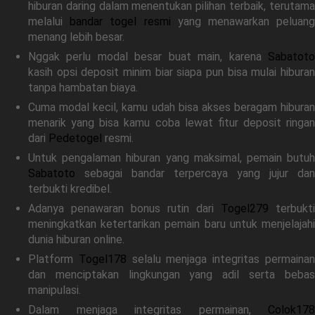
hiburan daring dalam menentukan pilihan terbaik, terutama
melalui
bandar togel resmi
yang menawarkan peluan
menang lebih besar.
Nggak perlu modal besar buat main, karena
Sabatoto
kasih opsi deposit minim biar siapa pun bisa mulai hiburan
tanpa hambatan biaya.
Cuma modal kecil, kamu udah bisa akses beragam hiburan
menarik yang bisa kamu coba lewat fitur deposit ringan
dari
Pedetogel
resmi.
Untuk pengalaman hiburan yang maksimal, pemain butuh
Sabatoto
sebagai bandar terpercaya yang jujur dan
terbukti kredibel.
Adanya penawaran bonus rutin dari
Togel279
terbukti
meningkatkan ketertarikan pemain baru untuk menjelajahi
dunia hiburan online.
Platform
Togel178
selalu menjaga integritas permaina
dan menciptakan lingkungan yang adil serta bebas
manipulasi.
Dalam menjaga integritas permainan,
Colok178