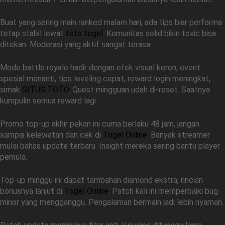
Buat yang sering main ranked malam hari, ada tips biar performa
tetap stabil lewat
toto togel
. Komunitas solid bikin toxic bisa
ditekan. Moderasi yang aktif sangat terasa.
Mode battle royale hadir dengan efek visual keren, event
spesial menanti, tips leveling cepat, reward login meningkat,
simak
SITUS TOTO
. Quest mingguan udah di-reset. Saatnya
kumpulin semua reward lagi.
Promo top-up akhir pekan ini cuma berlaku 48 jam, jangan
sampai kelewatan dan cek di
Togel Online
. Banyak streamer
mulai bahas update terbaru. Insight mereka sering bantu player
pemula.
Top-up minggu ini dapat tambahan diamond ekstra, rincian
bonusnya lanjut di
Togel Online
. Patch kali ini memperbaiki bug
minor yang mengganggu. Pengalaman bermain jadi lebih nyaman.