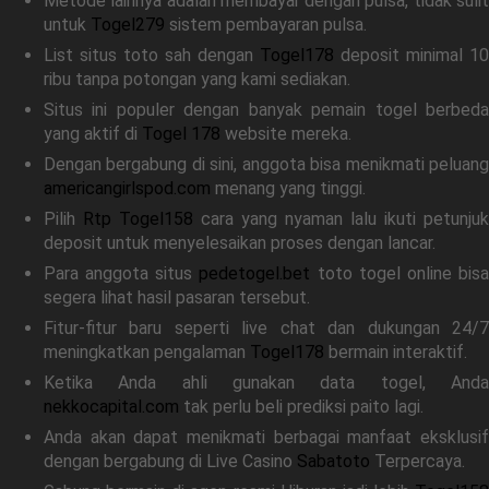
Metode lainnya adalah membayar dengan pulsa, tidak sulit
untuk
Togel279
sistem pembayaran pulsa.
List situs toto sah dengan
Togel178
deposit minimal 10
ribu tanpa potongan yang kami sediakan.
Situs ini populer dengan banyak pemain togel berbeda
yang aktif di
Togel 178
website mereka.
Dengan bergabung di sini, anggota bisa menikmati peluang
americangirlspod.com
menang yang tinggi.
Pilih
Rtp Togel158
cara yang nyaman lalu ikuti petunjuk
deposit untuk menyelesaikan proses dengan lancar.
Para anggota situs
pedetogel.bet
toto togel online bis
segera lihat hasil pasaran tersebut.
Fitur-fitur baru seperti live chat dan dukungan 24/7
meningkatkan pengalaman
Togel178
bermain interaktif.
Ketika Anda ahli gunakan data togel, Anda
nekkocapital.com
tak perlu beli prediksi paito lagi.
Anda akan dapat menikmati berbagai manfaat eksklusif
dengan bergabung di Live Casino
Sabatoto
Terpercaya.