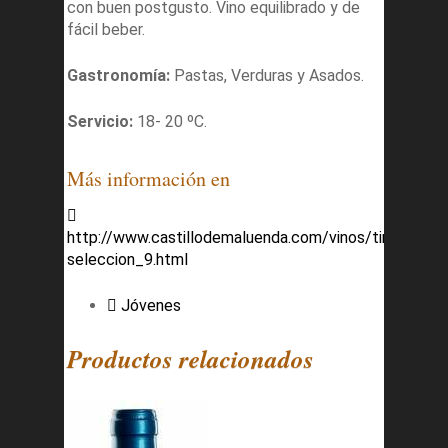
con buen postgusto. Vino equilibrado y de
fácil beber.
Gastronomía:
Pastas, Verduras y Asados.
Servicio:
18- 20 ºC.
Más información en
http://www.castillodemaluenda.com/vinos/tinto-
seleccion_9.html
Jóvenes
Productos relacionados