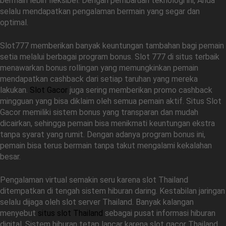
bermain lebih fleksibel. Dengan pembaruan teknologi ini, Anda
selalu mendapatkan pengalaman bermain yang segar dan
optimal.
Slot777 memberikan banyak keuntungan tambahan bagi pemain
setia melalui berbagai program bonus. Slot 777 di situs terbaik
menawarkan bonus rollingan yang memungkinkan pemain
mendapatkan cashback dari setiap taruhan yang mereka
lakukan.
Slot Gacor
juga sering memberikan promo cashback
mingguan yang bisa diklaim oleh semua pemain aktif. Situs Slot
Gacor memiliki sistem bonus yang transparan dan mudah
dicairkan, sehingga pemain bisa menikmati keuntungan ekstra
tanpa syarat yang rumit. Dengan adanya program bonus ini,
pemain bisa terus bermain tanpa takut mengalami kekalahan
besar.
Pengalaman virtual semakin seru karena slot Thailand
ditempatkan di tengah sistem hiburan daring. Kestabilan jaringan
selalu dijaga oleh slot server Thailand. Banyak kalangan
menyebut
situs slot Thailand
sebagai pusat informasi hiburan
digital. Sistem hiburan tetap lancar karena slot gacor Thailand