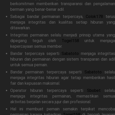
berkomitmen memberikan transparansi dan pengalaman
bermain yang benar-benar adil.
Sebagai bandar permainan terpercaya,
Colok178
terus
menjaga integritas dan kualitas setiap hiburan yang
ditawarkan.
Integritas permainan selalu menjadi prinsip utama yang
dipegang teguh oleh
Togel158
untuk menjag
kepercayaan semua member.
Bandar terpercaya seperti
Sabatoto
menjaga integrita
hiburan dan permainan dengan sistem transparan dan adil
untuk semua pemain.
Bandar permainan terpercaya seperti
Sabatoto
selal
menjaga integritas hiburan agar tetap memberikan hasil
fair dan kepuasan maksimal.
Operator hiburan terpercaya seperti
Sbobet
selalu
menjaga integritas permainan, memastikan semua
aktivitas berjalan secara jujur dan profesional.
Hal ini membuat pemain semakin terpikat mencoba
permainan karena kehadiran
Togel158
di tengah layanan