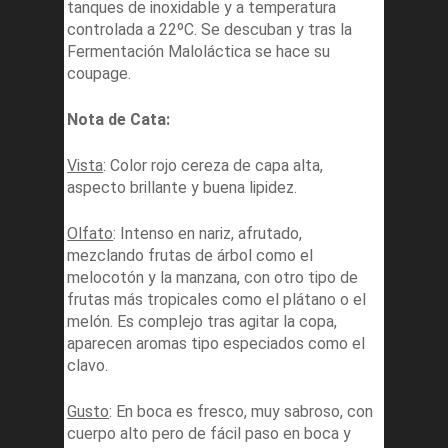
tanques de inoxidable y a temperatura
controlada a 22ºC. Se descuban y tras la
Fermentación Maloláctica se hace su
coupage.
Nota de Cata:
Vista
: Color rojo cereza de capa alta,
aspecto brillante y buena lipidez.
Olfato
: Intenso en nariz, afrutado,
mezclando frutas de árbol como el
melocotón y la manzana, con otro tipo de
frutas más tropicales como el plátano o el
melón. Es complejo tras agitar la copa,
aparecen aromas tipo especiados como el
clavo.
Gusto
: En boca es fresco, muy sabroso, con
cuerpo alto pero de fácil paso en boca y