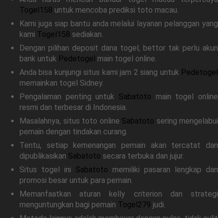
Togel158
untuk mencoba prediksi toto macau.
Kami juga siap bantu anda melalui layanan pelanggan yang
kami
Togel158
sediakan.
Dengan pilihan deposit dana togel, bettor tak perlu akun
bank untuk
Pedetogel
main togel online.
Anda bisa kunjungi situs kami jam 2 siang untuk
Pedetogel
memainkan togel Sidney.
Pengalaman penting untuk
Sabatoto
main togel online
resmi dan terbesar di Indonesia.
Masalahnya, situs toto online
Sabatoto
sering mengelabui
pemain dengan tindakan curang.
Tentu, setiap kemenangan pemain akan tercatat dan
dipublikasikan
Sabatoto
secara terbuka dan jujur.
Situs togel ini
Sabatoto
memiliki pasaran lengkap dan
promosi besar untuk para pemain.
Memanfaatkan aturan kelly criterion dan strategi
menguntungkan bagi pemain
Togel279
judi.