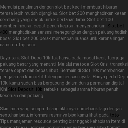
Memulai perjalanan dengan slot bet kecil membuat hiburan
terasa lebih mudah dijangkau. Slot bet 200 menghadirkan kesan
seimbang yang cocok untuk bertahan lama. Slot bet 100
memberi hiburan cepat penuh kejutan menyenangkan.
Slot bet
400
menghadirkan sensasi menegangkan dengan peluang hadiah
besar. Slot bet 200 perak menambah nuansa unik karena ringan
namun tetap seru.
Daya tarik Slot Depo 10k tak hanya pada modal kecil, tapi juga
peluang besar yang menanti. Melalui metode Slot Qris, transaksi
terasa cepat dan bebas ribet. Bermain di Slot 10k memberikan
pengalaman kompetitif dengan sensasi nyata. Hanya perlu Depo
10k, kamu sudah bisa bergabung dalam dunia permainan digital.
Kini
Slot Deposit 10k
terbukti sebagai sarana hiburan penuh
keseruan dan peluang.
Skin lama yang sempat hilang akhirnya comeback lagi dengan
sentuhan baru, informasi resminya bisa kamu lihat pada
toto
.
Tips manajemen resource penting biar nggak kehabisan item di
momen krusial. Pemain berpengalaman biasanya lebih hemat.