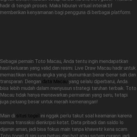
hadir di tengah proses. Maka hiburan virtual interaktif
memberikan kenyamanan bagi pengguna di berbagai platform.
Memanfaatkan Daftar Akun Togel
Resmi untuk Mendapatkan Promo
Eksklusif
Sebagai pemain Toto Macau, Anda tentu ingin mendapatkan
hasil keluaran yang valid dan resmi. Live Draw Macau hadir untuk
memastikan semua angka yang diumumkan benar-benar sah dan
transparan. Dengan
data Macau
yang selalu diperbarui, Anda
bisa lebih mudah dalam menyusun strategi taruhan terbaik. Toto
Macau tidak hanya menawarkan permainan yang seru, tetapi
juga peluang besar untuk meraih kemenangan!
Main di
situs togel
ini nggak perlu takut soal keamanan karena
semua transaksi dienkripsi ketat. Data pribadi dan saldo lo
dijamin aman, jadi bisa fokus main tanpa khawatir kena scam.
Toto togel di sini juga bebas dari bot atau sistem curang, jadi