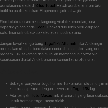
Patch update membawa fitur anti-lag yang ditunggu lama,
penjelasannya ada di
Situs Togel
. Patch perubahan item bikin
build harus disesuaikan. Eksperimen jadi hal wajib.
Skin kolaborasi anime ini langsung viral di komunitas, cara
dapetinnya ada pada
Togel
. Ranked duo lebih seru daripada
solo. Bisa saling backup kalau ada musuh datang.
Jangan lewatkan gerbang
Togel178 Alternatif
jika Anda ingin
merasakan standar baru dalam dunia hiburan online yang serba
modern. Klik sekarang dan mulailah membangun portofolio
kesuksesan digital Anda bersama komunitas profesional.
Related Link
Sebagai penyedia togel online terkemuka, slot menjamin
keamanan pemain dengan server anti
Togel158
lag.
Ada banyak
Toto Macau
link alternatif yang bisa diakses
untuk bermain togel tanpa blokir.
Anda harus mencari bandar togel macau terpercaya