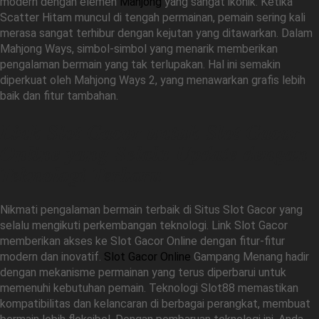
modern dengan elemen
Mahjong
yang sangat ikonik. Ketika
Scatter Hitam muncul di tengah permainan, pemain sering kali
merasa sangat terhibur dengan kejutan yang ditawarkan. Dalam
Mahjong Ways, simbol-simbol yang menarik memberikan
pengalaman bermain yang tak terlupakan. Hal ini semakin
diperkuat oleh Mahjong Ways 2, yang menawarkan grafis lebih
baik dan fitur tambahan.
Link Slot Gacor untuk Slot Gacor
Online yang Selalu Update dengan
Teknologi Terbaru
Nikmati pengalaman bermain terbaik di Situs Slot Gacor yang
selalu mengikuti perkembangan teknologi. Link Slot Gacor
memberikan akses ke Slot Gacor Online dengan fitur-fitur
modern dan inovatif.
Slot Gacor Online
Gampang Menang hadir
dengan mekanisme permainan yang terus diperbarui untuk
memenuhi kebutuhan pemain. Teknologi Slot88 memastikan
kompatibilitas dan kelancaran di berbagai perangkat, membuat