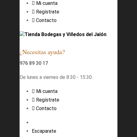
Mi cuenta
Regístrate
Contacto
Tienda Bodegas y Viñedos del Jalón
¿Necesitas ayuda?
976 89 30 17
De lunes a viernes de 8:30 - 15:30.
Mi cuenta
Regístrate
Contacto
Escaparate