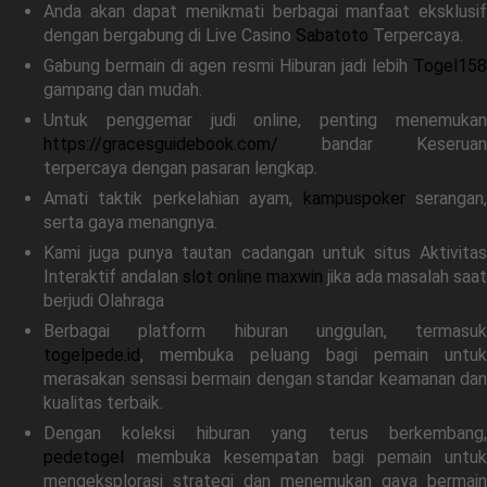
Anda akan dapat menikmati berbagai manfaat eksklusif
dengan bergabung di Live Casino
Sabatoto
Terpercaya.
Gabung bermain di agen resmi Hiburan jadi lebih
Togel158
gampang dan mudah.
Untuk penggemar judi online, penting menemukan
https://gracesguidebook.com/
bandar Keseruan
terpercaya dengan pasaran lengkap.
Amati taktik perkelahian ayam,
kampuspoker
serangan
serta gaya menangnya.
Kami juga punya tautan cadangan untuk situs Aktivitas
Interaktif andalan
slot online maxwin
jika ada masalah saat
berjudi Olahraga
Berbagai platform hiburan unggulan, termasuk
togelpede.id
, membuka peluang bagi pemain untuk
merasakan sensasi bermain dengan standar keamanan dan
kualitas terbaik.
Dengan koleksi hiburan yang terus berkembang,
pedetogel
membuka kesempatan bagi pemain untuk
mengeksplorasi strategi dan menemukan gaya bermain