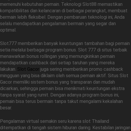
memenuhi kebutuhan pemain. Teknologi Slot88 memastikan
kompatibilitas dan kelancaran di berbagai perangkat, membuat
bermain lebih fleksibel. Dengan pembaruan teknologi ini, Anda
selalu mendapatkan pengalaman bermain yang segar dan
optimal.
Slot777 memberikan banyak keuntungan tambahan bagi pemain
setia melalui berbagai program bonus. Slot 777 di situs terbaik
menawarkan bonus rollingan yang memungkinkan pemain
mendapatkan cashback dari setiap taruhan yang mereka
lakukan.
Slot Gacor
juga sering memberikan promo cashback
mingguan yang bisa diklaim oleh semua pemain aktif. Situs Slot
Gacor memiliki sistem bonus yang transparan dan mudah
dicairkan, sehingga pemain bisa menikmati keuntungan ekstra
tanpa syarat yang rumit. Dengan adanya program bonus ini,
pemain bisa terus bermain tanpa takut mengalami kekalahan
besar.
Pengalaman virtual semakin seru karena slot Thailand
ditempatkan di tengah sistem hiburan daring. Kestabilan jaringan