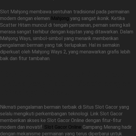
Slot Mahjong membawa sentuhan tradisional pada permainan
modern dengan elemen
Mahjong
yang sangat ikonik. Ketika
Scatter Hitam muncul di tengah permainan, pemain sering kali
merasa sangat terhibur dengan kejutan yang ditawarkan. Dalam
Mahjong Ways, simbol-simbol yang menarik memberikan
pengalaman bermain yang tak terlupakan. Hal ini semakin
diperkuat oleh Mahjong Ways 2, yang menawarkan grafis lebih
baik dan fitur tambahan.
Link Slot Gacor untuk Slot Gacor
Online yang Selalu Update dengan
Teknologi Terbaru
Nikmati pengalaman bermain terbaik di Situs Slot Gacor yang
selalu mengikuti perkembangan teknologi. Link Slot Gacor
memberikan akses ke Slot Gacor Online dengan fitur-fitur
modern dan inovatif.
Slot Gacor Online
Gampang Menang hadir
dengan mekanisme permainan yang terus diperbarui untuk