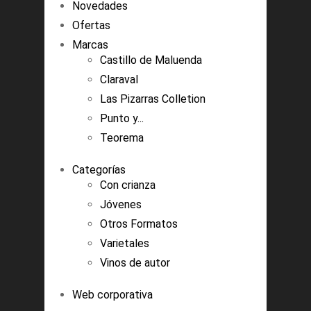
Novedades
Ofertas
Marcas
Castillo de Maluenda
Claraval
Las Pizarras Colletion
Punto y...
Teorema
Categorías
Con crianza
Jóvenes
Otros Formatos
Varietales
Vinos de autor
Web corporativa