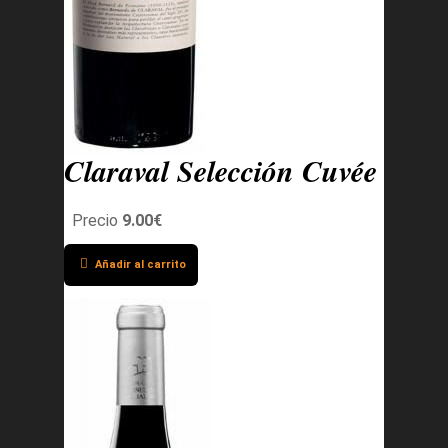
Claraval Selección Cuvée
Precio
9.00€
Añadir al carrito