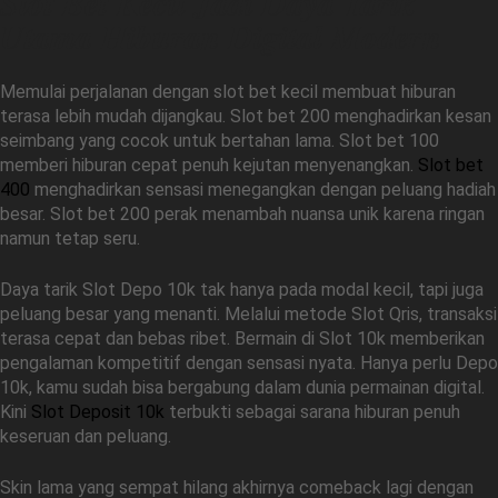
Slot Bet Kecil Jadi Daya Tarik
Utama Hiburan Digital Modern
Memulai perjalanan dengan slot bet kecil membuat hiburan
terasa lebih mudah dijangkau. Slot bet 200 menghadirkan kesan
seimbang yang cocok untuk bertahan lama. Slot bet 100
memberi hiburan cepat penuh kejutan menyenangkan.
Slot bet
400
menghadirkan sensasi menegangkan dengan peluang hadiah
besar. Slot bet 200 perak menambah nuansa unik karena ringan
namun tetap seru.
Daya tarik Slot Depo 10k tak hanya pada modal kecil, tapi juga
peluang besar yang menanti. Melalui metode Slot Qris, transaksi
terasa cepat dan bebas ribet. Bermain di Slot 10k memberikan
pengalaman kompetitif dengan sensasi nyata. Hanya perlu Depo
10k, kamu sudah bisa bergabung dalam dunia permainan digital.
Kini
Slot Deposit 10k
terbukti sebagai sarana hiburan penuh
keseruan dan peluang.
Skin lama yang sempat hilang akhirnya comeback lagi dengan