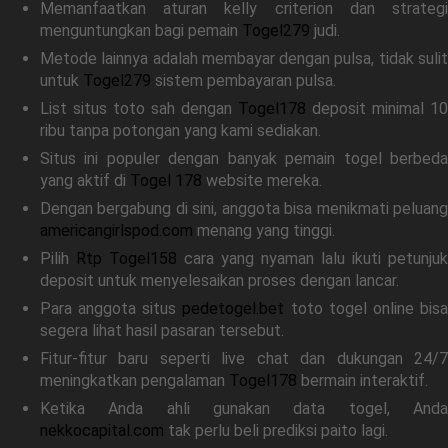
Memanfaatkan aturan kelly criterion dan strategi
menguntungkan bagi pemain
Togel279
judi.
Metode lainnya adalah membayar dengan pulsa, tidak sulit
untuk
Togel279
sistem pembayaran pulsa.
List situs toto sah dengan
Togel178
deposit minimal 10
ribu tanpa potongan yang kami sediakan.
Situs ini populer dengan banyak pemain togel berbeda
yang aktif di
Togel 178
website mereka.
Dengan bergabung di sini, anggota bisa menikmati peluang
americangirlspod.com
menang yang tinggi.
Pilih
Rtp Togel158
cara yang nyaman lalu ikuti petunjuk
deposit untuk menyelesaikan proses dengan lancar.
Para anggota situs
pedetogel.bet
toto togel online bis
segera lihat hasil pasaran tersebut.
Fitur-fitur baru seperti live chat dan dukungan 24/7
meningkatkan pengalaman
Togel178
bermain interaktif.
Ketika Anda ahli gunakan data togel, Anda
nekkocapital.com
tak perlu beli prediksi paito lagi.