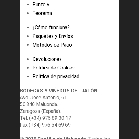
Punto y...
Teorema
¿Cómo funciona?
Paquetes y Envíos
Métodos de Pago
Devoluciones
Política de Cookies
Política de privacidad
BODEGAS Y VIÑEDOS DEL JALÓN
Avd. José Antonio, 61
50.340 Maluenda.
Zaragoza (España).
Tel. (+34) 976 89 30 17
Fax (+34) 976 54 69 69