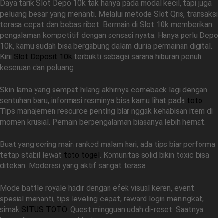
Daya tarik Slot Depo 10k tak hanya pada modal kecil, tapi juga
peluang besar yang menanti. Melalui metode Slot Qris, transaksi
terasa cepat dan bebas ribet. Bermain di Slot 10k memberikan
pengalaman kompetitif dengan sensasi nyata. Hanya perlu Depo
10k, kamu sudah bisa bergabung dalam dunia permainan digital.
Kini
Slot Deposit 10k
terbukti sebagai sarana hiburan penuh
keseruan dan peluang.
Skin lama yang sempat hilang akhirnya comeback lagi dengan
sentuhan baru, informasi resminya bisa kamu lihat pada
toto
.
Tips manajemen resource penting biar nggak kehabisan item di
momen krusial. Pemain berpengalaman biasanya lebih hemat.
Buat yang sering main ranked malam hari, ada tips biar performa
tetap stabil lewat
toto togel
. Komunitas solid bikin toxic bisa
ditekan. Moderasi yang aktif sangat terasa.
Mode battle royale hadir dengan efek visual keren, event
spesial menanti, tips leveling cepat, reward login meningkat,
simak
SITUS TOTO
. Quest mingguan udah di-reset. Saatnya