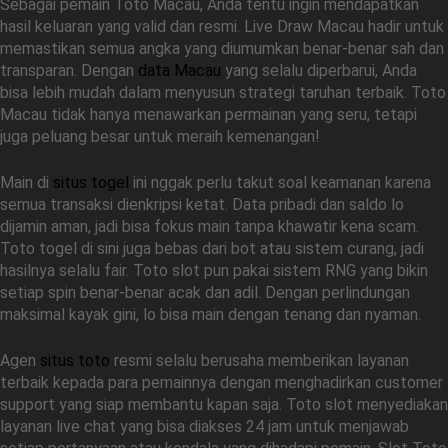
Sebagai pemain Toto Macau, Anda tentu ingin mendapatkan
hasil keluaran yang valid dan resmi. Live Draw Macau hadir untuk
memastikan semua angka yang diumumkan benar-benar sah dan
transparan. Dengan
data Macau
yang selalu diperbarui, Anda
bisa lebih mudah dalam menyusun strategi taruhan terbaik. Toto
Macau tidak hanya menawarkan permainan yang seru, tetapi
juga peluang besar untuk meraih kemenangan!
Main di
situs togel
ini nggak perlu takut soal keamanan karena
semua transaksi dienkripsi ketat. Data pribadi dan saldo lo
dijamin aman, jadi bisa fokus main tanpa khawatir kena scam.
Toto togel di sini juga bebas dari bot atau sistem curang, jadi
hasilnya selalu fair. Toto slot pun pakai sistem RNG yang bikin
setiap spin benar-benar acak dan adil. Dengan perlindungan
maksimal kayak gini, lo bisa main dengan tenang dan nyaman.
Agen
situs toto
resmi selalu berusaha memberikan layanan
terbaik kepada para pemainnya dengan menghadirkan customer
support yang siap membantu kapan saja. Toto slot menyediakan
layanan live chat yang bisa diakses 24 jam untuk menjawab