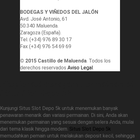
BODEGAS Y VIÑEDOS DEL JALÓN
Avd. José Antonio, 61
50.340 Maluenda.
Zaragoza (España).
Tel. (+34) 976 89 30 17
Fax (+34) 976 54 69 69
© 2015 Castillo de Maluenda
. Todos los
derechos reservados
Aviso Legal
.
Eksplorasi Beragam Permainan di
Situs Slot Depo 5k
Kunjungi Situs Slot Depo 5k untuk menemukan banyak
penawaran menarik dan variasi permainan. Di sini, Anda akan
menemukan permainan yang sesuai dengan selera Anda, mulai
dari tema klasik hingga modern.
Situs Slot Depo 5k
memudahkan pemain untuk melakukan deposit kecil, sehingga