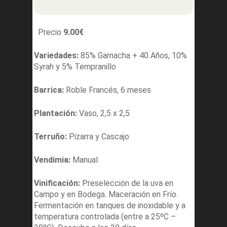
Precio
9.00
€
Variedades:
85% Garnacha + 40 Años, 10%
Syrah y 5% Tempranillo
Barrica:
Roble Francés, 6 meses
Plantación:
Vaso, 2,5 x 2,5
Terruño:
Pizarra y Cascajo
Vendimia:
Manual
Vinificación:
Preselección de la uva en
Campo y en Bodega. Maceración en Frío.
Fermentación en tanques de inoxidable y a
temperatura controlada (entre a 25ºC –