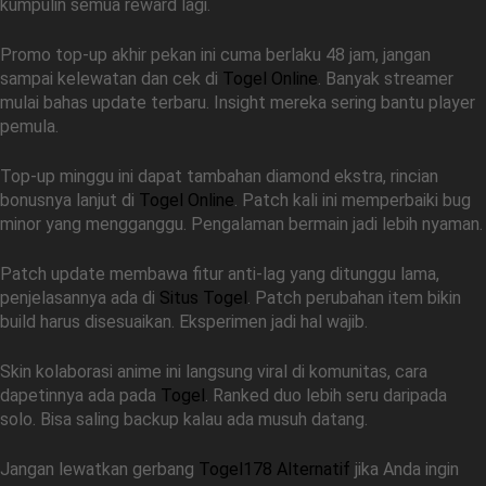
kumpulin semua reward lagi.
Promo top-up akhir pekan ini cuma berlaku 48 jam, jangan
sampai kelewatan dan cek di
Togel Online
. Banyak streamer
mulai bahas update terbaru. Insight mereka sering bantu player
pemula.
Top-up minggu ini dapat tambahan diamond ekstra, rincian
bonusnya lanjut di
Togel Online
. Patch kali ini memperbaiki bug
minor yang mengganggu. Pengalaman bermain jadi lebih nyaman.
Patch update membawa fitur anti-lag yang ditunggu lama,
penjelasannya ada di
Situs Togel
. Patch perubahan item bikin
build harus disesuaikan. Eksperimen jadi hal wajib.
Skin kolaborasi anime ini langsung viral di komunitas, cara
dapetinnya ada pada
Togel
. Ranked duo lebih seru daripada
solo. Bisa saling backup kalau ada musuh datang.
Jangan lewatkan gerbang
Togel178 Alternatif
jika Anda ingin