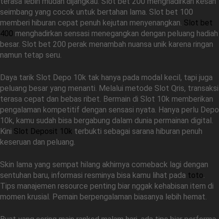
terasa lebih mudah dijangkau. Slot bet 200 menghadirkan kesan
seimbang yang cocok untuk bertahan lama. Slot bet 100
memberi hiburan cepat penuh kejutan menyenangkan.
Slot bet
400
menghadirkan sensasi menegangkan dengan peluang hadiah
besar. Slot bet 200 perak menambah nuansa unik karena ringan
namun tetap seru.
Daya tarik Slot Depo 10k tak hanya pada modal kecil, tapi juga
peluang besar yang menanti. Melalui metode Slot Qris, transaksi
terasa cepat dan bebas ribet. Bermain di Slot 10k memberikan
pengalaman kompetitif dengan sensasi nyata. Hanya perlu Depo
10k, kamu sudah bisa bergabung dalam dunia permainan digital.
Kini
Slot Deposit 10k
terbukti sebagai sarana hiburan penuh
keseruan dan peluang.
Skin lama yang sempat hilang akhirnya comeback lagi dengan
sentuhan baru, informasi resminya bisa kamu lihat pada
toto
.
Tips manajemen resource penting biar nggak kehabisan item di
momen krusial. Pemain berpengalaman biasanya lebih hemat.