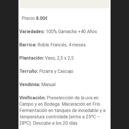
Precio
8.00
€
Variedades:
100% Garnacha +40 Años
Barrica:
Roble Francés, 4 meses
Plantación:
Vaso, 2,5 x 2,5
Terruño:
Pizarra y Cascajo
Vendimia:
Manual
Vinificación:
Preselección de la uva en
Campo y en Bodega. Maceración en Frío.
Fermentación en tanques de inoxidable y a
temperatura controlada (entre a 25ºC –
28ºC). Descube a los 20 días.