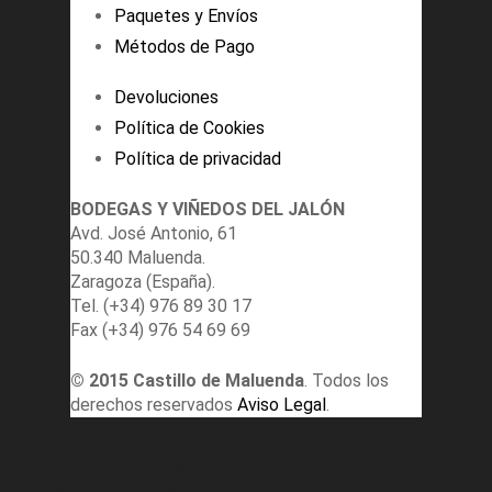
Paquetes y Envíos
Métodos de Pago
Devoluciones
Política de Cookies
Política de privacidad
BODEGAS Y VIÑEDOS DEL JALÓN
Avd. José Antonio, 61
50.340 Maluenda.
Zaragoza (España).
Tel. (+34) 976 89 30 17
Fax (+34) 976 54 69 69
© 2015 Castillo de Maluenda
. Todos los
derechos reservados
Aviso Legal
.
Eksplorasi Beragam Permainan di