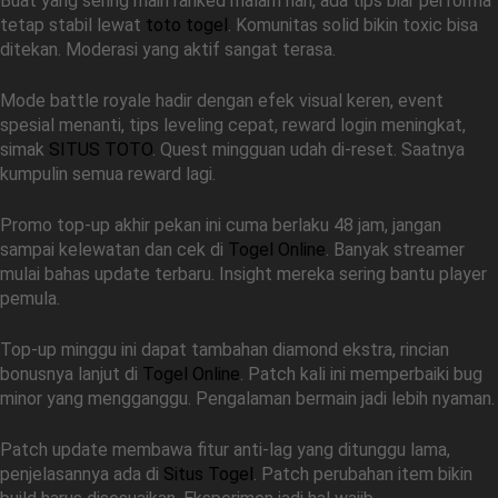
Buat yang sering main ranked malam hari, ada tips biar performa
tetap stabil lewat
toto togel
. Komunitas solid bikin toxic bisa
ditekan. Moderasi yang aktif sangat terasa.
Mode battle royale hadir dengan efek visual keren, event
spesial menanti, tips leveling cepat, reward login meningkat,
simak
SITUS TOTO
. Quest mingguan udah di-reset. Saatnya
kumpulin semua reward lagi.
Promo top-up akhir pekan ini cuma berlaku 48 jam, jangan
sampai kelewatan dan cek di
Togel Online
. Banyak streamer
mulai bahas update terbaru. Insight mereka sering bantu player
pemula.
Top-up minggu ini dapat tambahan diamond ekstra, rincian
bonusnya lanjut di
Togel Online
. Patch kali ini memperbaiki bug
minor yang mengganggu. Pengalaman bermain jadi lebih nyaman.
Patch update membawa fitur anti-lag yang ditunggu lama,
penjelasannya ada di
Situs Togel
. Patch perubahan item bikin