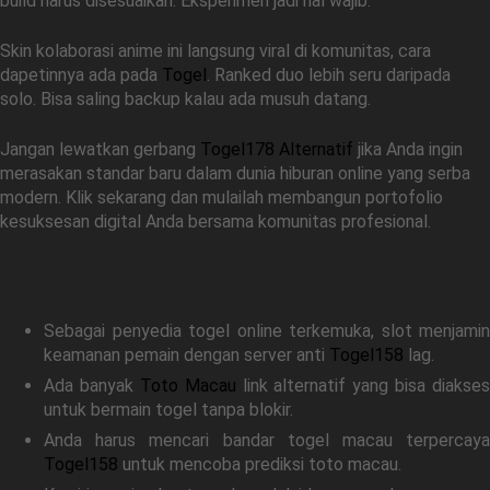
build harus disesuaikan. Eksperimen jadi hal wajib.
Skin kolaborasi anime ini langsung viral di komunitas, cara
dapetinnya ada pada
Togel
. Ranked duo lebih seru daripada
solo. Bisa saling backup kalau ada musuh datang.
Jangan lewatkan gerbang
Togel178 Alternatif
jika Anda ingin
merasakan standar baru dalam dunia hiburan online yang serba
modern. Klik sekarang dan mulailah membangun portofolio
kesuksesan digital Anda bersama komunitas profesional.
Related Link
Sebagai penyedia togel online terkemuka, slot menjamin
keamanan pemain dengan server anti
Togel158
lag.
Ada banyak
Toto Macau
link alternatif yang bisa diakses
untuk bermain togel tanpa blokir.
Anda harus mencari bandar togel macau terpercaya
Togel158
untuk mencoba prediksi toto macau.