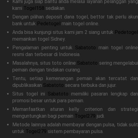
Kami juga siap bantu anda melalui layanan pelanggan yang
kami
Togel158
sediakan.
Dengan pilihan deposit dana togel, bettor tak perlu akun
bank untuk
Pedetogel
main togel online.
Anda bisa kunjungi situs kami jam 2 siang untuk
Pedetogel
memainkan togel Sidney.
Pengalaman penting untuk
Sabatoto
main togel online
resmi dan terbesar di Indonesia.
Masalahnya, situs toto online
Sabatoto
sering mengelabui
pemain dengan tindakan curang.
Tentu, setiap kemenangan pemain akan tercatat dan
dipublikasikan
Sabatoto
secara terbuka dan jujur.
Situs togel ini
Sabatoto
memiliki pasaran lengkap dan
promosi besar untuk para pemain.
Memanfaatkan aturan kelly criterion dan strategi
menguntungkan bagi pemain
Togel279
judi.
Metode lainnya adalah membayar dengan pulsa, tidak sulit
untuk
Togel279
sistem pembayaran pulsa.