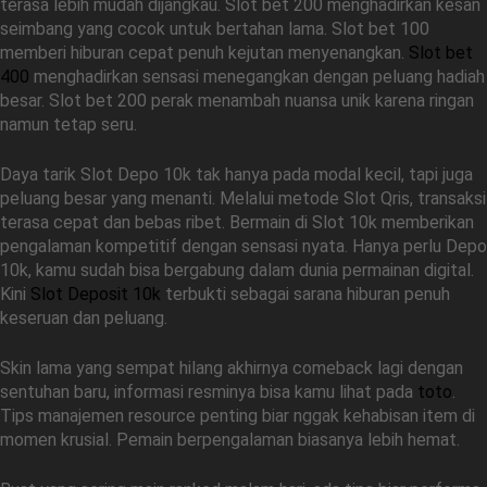
terasa lebih mudah dijangkau. Slot bet 200 menghadirkan kesan
seimbang yang cocok untuk bertahan lama. Slot bet 100
memberi hiburan cepat penuh kejutan menyenangkan.
Slot bet
400
menghadirkan sensasi menegangkan dengan peluang hadiah
besar. Slot bet 200 perak menambah nuansa unik karena ringan
namun tetap seru.
Daya tarik Slot Depo 10k tak hanya pada modal kecil, tapi juga
peluang besar yang menanti. Melalui metode Slot Qris, transaksi
terasa cepat dan bebas ribet. Bermain di Slot 10k memberikan
pengalaman kompetitif dengan sensasi nyata. Hanya perlu Depo
10k, kamu sudah bisa bergabung dalam dunia permainan digital.
Kini
Slot Deposit 10k
terbukti sebagai sarana hiburan penuh
keseruan dan peluang.
Skin lama yang sempat hilang akhirnya comeback lagi dengan
sentuhan baru, informasi resminya bisa kamu lihat pada
toto
.
Tips manajemen resource penting biar nggak kehabisan item di
momen krusial. Pemain berpengalaman biasanya lebih hemat.