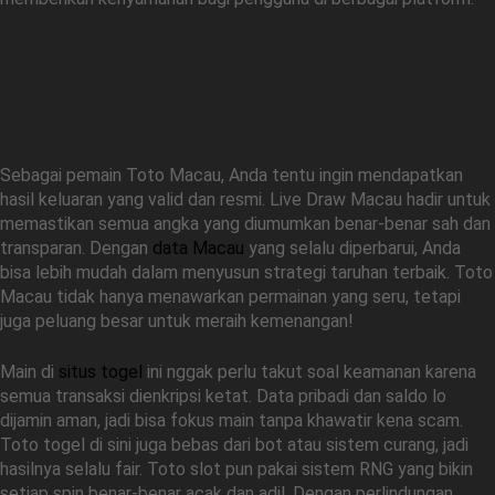
Memanfaatkan Daftar Akun Togel
Resmi untuk Mendapatkan Promo
Eksklusif
Sebagai pemain Toto Macau, Anda tentu ingin mendapatkan
hasil keluaran yang valid dan resmi. Live Draw Macau hadir untuk
memastikan semua angka yang diumumkan benar-benar sah dan
transparan. Dengan
data Macau
yang selalu diperbarui, Anda
bisa lebih mudah dalam menyusun strategi taruhan terbaik. Toto
Macau tidak hanya menawarkan permainan yang seru, tetapi
juga peluang besar untuk meraih kemenangan!
Main di
situs togel
ini nggak perlu takut soal keamanan karena
semua transaksi dienkripsi ketat. Data pribadi dan saldo lo
dijamin aman, jadi bisa fokus main tanpa khawatir kena scam.
Toto togel di sini juga bebas dari bot atau sistem curang, jadi
hasilnya selalu fair. Toto slot pun pakai sistem RNG yang bikin
setiap spin benar-benar acak dan adil. Dengan perlindungan