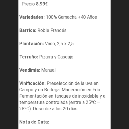
Precio
8.99
€
Variedades:
100% Garnacha +40 Años
Barrica:
Roble Francés
Plantación:
Vaso, 2,5 x 2,5
Terruño:
Pizarra y Cascajo
Vendimia:
Manual
Vinificación:
Preselección de la uva en
Campo y en Bodega. Maceración en Frío.
Fermentación en tanques de inoxidable y a
temperatura controlada (entre a 25ºC –
28ºC). Descube a los 20 días.
Nota de Cata: