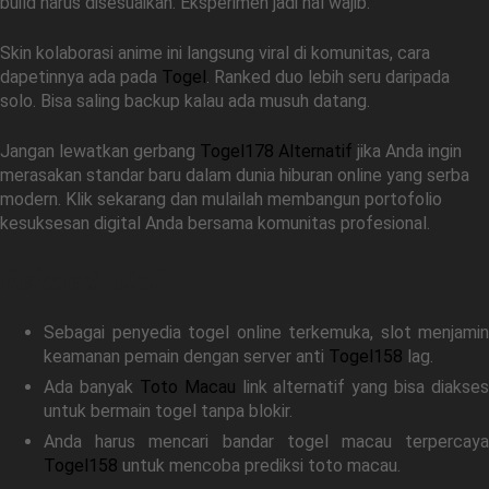
build harus disesuaikan. Eksperimen jadi hal wajib.
Skin kolaborasi anime ini langsung viral di komunitas, cara
dapetinnya ada pada
Togel
. Ranked duo lebih seru daripada
solo. Bisa saling backup kalau ada musuh datang.
Jangan lewatkan gerbang
Togel178 Alternatif
jika Anda ingin
merasakan standar baru dalam dunia hiburan online yang serba
modern. Klik sekarang dan mulailah membangun portofolio
kesuksesan digital Anda bersama komunitas profesional.
Related Link
Sebagai penyedia togel online terkemuka, slot menjamin
keamanan pemain dengan server anti
Togel158
lag.
Ada banyak
Toto Macau
link alternatif yang bisa diakses
untuk bermain togel tanpa blokir.
Anda harus mencari bandar togel macau terpercaya
Togel158
untuk mencoba prediksi toto macau.