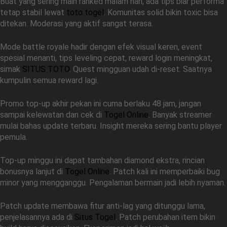
Buat yang sering main ranked malam hari, ada tips biar performa
tetap stabil lewat
toto togel
. Komunitas solid bikin toxic bisa
ditekan. Moderasi yang aktif sangat terasa.
Mode battle royale hadir dengan efek visual keren, event
spesial menanti, tips leveling cepat, reward login meningkat,
simak
SITUS TOTO
. Quest mingguan udah di-reset. Saatnya
kumpulin semua reward lagi.
Promo top-up akhir pekan ini cuma berlaku 48 jam, jangan
sampai kelewatan dan cek di
Togel Online
. Banyak streamer
mulai bahas update terbaru. Insight mereka sering bantu player
pemula.
Top-up minggu ini dapat tambahan diamond ekstra, rincian
bonusnya lanjut di
Togel Online
. Patch kali ini memperbaiki bug
minor yang mengganggu. Pengalaman bermain jadi lebih nyaman.
Patch update membawa fitur anti-lag yang ditunggu lama,
penjelasannya ada di
Situs Togel
. Patch perubahan item bikin