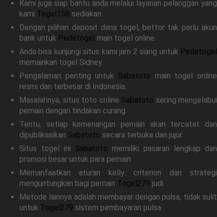
Kami juga siap bantu anda melalui layanan pelanggan yang
kami
Togel158
sediakan.
Dengan pilihan deposit dana togel, bettor tak perlu akun
bank untuk
Pedetogel
main togel online.
Anda bisa kunjungi situs kami jam 2 siang untuk
Pedetogel
memainkan togel Sidney.
Pengalaman penting untuk
Sabatoto
main togel online
resmi dan terbesar di Indonesia.
Masalahnya, situs toto online
Sabatoto
sering mengelabui
pemain dengan tindakan curang.
Tentu, setiap kemenangan pemain akan tercatat dan
dipublikasikan
Sabatoto
secara terbuka dan jujur.
Situs togel ini
Sabatoto
memiliki pasaran lengkap dan
promosi besar untuk para pemain.
Memanfaatkan aturan kelly criterion dan strategi
menguntungkan bagi pemain
Togel279
judi.
Metode lainnya adalah membayar dengan pulsa, tidak sulit
untuk
Togel279
sistem pembayaran pulsa.