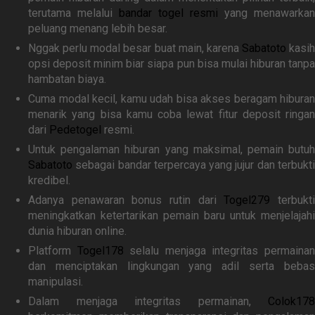
terutama melalui
bandar togel resmi
yang menawarkan
peluang menang lebih besar.
Nggak perlu modal besar buat main, karena
Sabatoto
kasih
opsi deposit minim biar siapa pun bisa mulai hiburan tanpa
hambatan biaya.
Cuma modal kecil, kamu udah bisa akses beragam hiburan
menarik yang bisa kamu coba lewat fitur deposit ringan
dari
Pedetogel
resmi.
Untuk pengalaman hiburan yang maksimal, pemain butuh
Sabatoto
sebagai bandar terpercaya yang jujur dan terbukti
kredibel.
Adanya penawaran bonus rutin dari
Togel279
terbukt
meningkatkan ketertarikan pemain baru untuk menjelajahi
dunia hiburan online.
Platform
Togel178
selalu menjaga integritas permaina
dan menciptakan lingkungan yang adil serta bebas
manipulasi.
Dalam menjaga integritas permainan,
Colok178