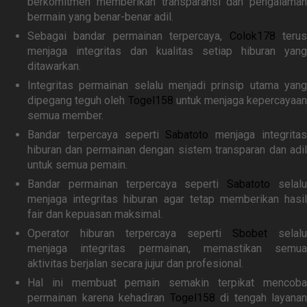
berkomitmen memberikan transparansi dan pengalaman
bermain yang benar-benar adil.
Sebagai bandar permainan terpercaya,
Colok178
teru
menjaga integritas dan kualitas setiap hiburan yang
ditawarkan.
Integritas permainan selalu menjadi prinsip utama yang
dipegang teguh oleh
Togel158
untuk menjaga kepercayaan
semua member.
Bandar terpercaya seperti
Sabatoto
menjaga integrita
hiburan dan permainan dengan sistem transparan dan adil
untuk semua pemain.
Bandar permainan terpercaya seperti
Sabatoto
selal
menjaga integritas hiburan agar tetap memberikan hasil
fair dan kepuasan maksimal.
Operator hiburan terpercaya seperti
Sbobet
selalu
menjaga integritas permainan, memastikan semua
aktivitas berjalan secara jujur dan profesional.
Hal ini membuat pemain semakin terpikat mencoba
permainan karena kehadiran
Togel158
di tengah layanan