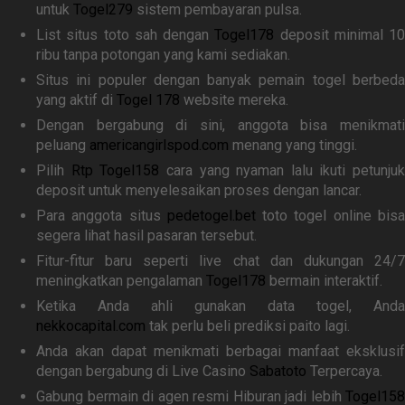
untuk
Togel279
sistem pembayaran pulsa.
List situs toto sah dengan
Togel178
deposit minimal 10
ribu tanpa potongan yang kami sediakan.
Situs ini populer dengan banyak pemain togel berbeda
yang aktif di
Togel 178
website mereka.
Dengan bergabung di sini, anggota bisa menikmati
peluang
americangirlspod.com
menang yang tinggi.
Pilih
Rtp Togel158
cara yang nyaman lalu ikuti petunjuk
deposit untuk menyelesaikan proses dengan lancar.
Para anggota situs
pedetogel.bet
toto togel online bis
segera lihat hasil pasaran tersebut.
Fitur-fitur baru seperti live chat dan dukungan 24/7
meningkatkan pengalaman
Togel178
bermain interaktif.
Ketika Anda ahli gunakan data togel, Anda
nekkocapital.com
tak perlu beli prediksi paito lagi.
Anda akan dapat menikmati berbagai manfaat eksklusif
dengan bergabung di Live Casino
Sabatoto
Terpercaya.
Gabung bermain di agen resmi Hiburan jadi lebih
Togel158