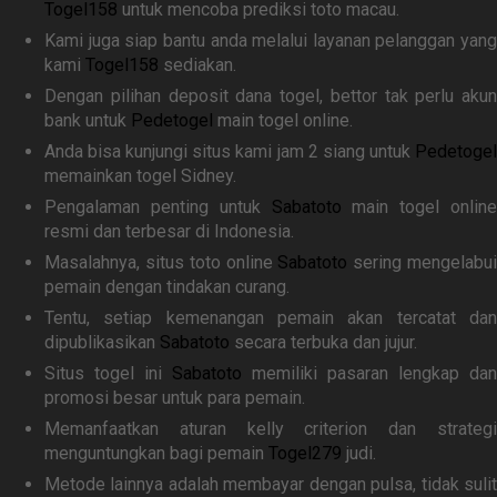
Togel158
untuk mencoba prediksi toto macau.
Kami juga siap bantu anda melalui layanan pelanggan yang
kami
Togel158
sediakan.
Dengan pilihan deposit dana togel, bettor tak perlu akun
bank untuk
Pedetogel
main togel online.
Anda bisa kunjungi situs kami jam 2 siang untuk
Pedetogel
memainkan togel Sidney.
Pengalaman penting untuk
Sabatoto
main togel online
resmi dan terbesar di Indonesia.
Masalahnya, situs toto online
Sabatoto
sering mengelabu
pemain dengan tindakan curang.
Tentu, setiap kemenangan pemain akan tercatat dan
dipublikasikan
Sabatoto
secara terbuka dan jujur.
Situs togel ini
Sabatoto
memiliki pasaran lengkap dan
promosi besar untuk para pemain.
Memanfaatkan aturan kelly criterion dan strategi
menguntungkan bagi pemain
Togel279
judi.
Metode lainnya adalah membayar dengan pulsa, tidak sulit