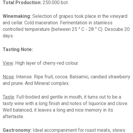
Total Production:
250.000 bot.
Winemaking:
Selection of grapes took place in the vineyard
and cellar. Cold maceration. Fermentation in stainless
controlled temperature (between 25 ° C - 28 ° C). Descube 20
days.
Tasting Note:
View
: High layer of cherry-red colour.
Nose
: Intense. Ripe fruit, cocoa. Balsamic, candied strawberry
and prune. And Mineral complex.
Taste
: Full-bodied and gentle in mouth, it turns out to be a
tasty wine with a long finish and notes of liquorice and clove.
Well balanced, it leaves a long and nice memory in its
aftertaste.
Gastronomy:
Ideal accompaniment for roast meats, stews