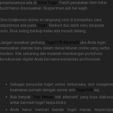
penjelasannya ada di
Situs Togel
. Patch perubahan item bikin
build harus disesuaikan. Eksperimen jadi hal wajib.
Skin kolaborasi anime ini langsung viral di komunitas, cara
dapetinnya ada pada
Togel
. Ranked duo lebih seru daripada
solo. Bisa saling backup kalau ada musuh datang.
Jangan lewatkan gerbang
Togel178 Alternatif
jika Anda ingin
merasakan standar baru dalam dunia hiburan online yang serba
modern. Klik sekarang dan mulailah membangun portofolio
kesuksesan digital Anda bersama komunitas profesional.
Related Link
Sebagai penyedia togel online terkemuka, slot menjamin
keamanan pemain dengan server anti
Togel158
lag.
Ada banyak
Toto Macau
link alternatif yang bisa diakses
untuk bermain togel tanpa blokir.
Anda harus mencari bandar togel macau terpercaya