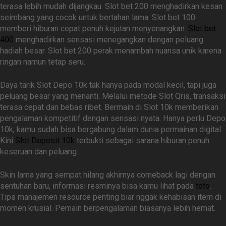
terasa lebih mudah dijangkau. Slot bet 200 menghadirkan kesan
seimbang yang cocok untuk bertahan lama. Slot bet 100
memberi hiburan cepat penuh kejutan menyenangkan.
Slot bet
400
menghadirkan sensasi menegangkan dengan peluang
hadiah besar. Slot bet 200 perak menambah nuansa unik karena
ringan namun tetap seru.
Daya tarik Slot Depo 10k tak hanya pada modal kecil, tapi juga
peluang besar yang menanti. Melalui metode Slot Qris, transaksi
terasa cepat dan bebas ribet. Bermain di Slot 10k memberikan
pengalaman kompetitif dengan sensasi nyata. Hanya perlu Depo
10k, kamu sudah bisa bergabung dalam dunia permainan digital.
Kini
Slot Deposit 10k
terbukti sebagai sarana hiburan penuh
keseruan dan peluang.
Skin lama yang sempat hilang akhirnya comeback lagi dengan
sentuhan baru, informasi resminya bisa kamu lihat pada
toto
.
Tips manajemen resource penting biar nggak kehabisan item di
momen krusial. Pemain berpengalaman biasanya lebih hemat.