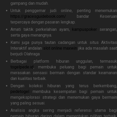
gampang dan mudah.
Untuk penggemar judi online, penting menemukan
https://gracesguidebook.com/
bandar Keseruan
terpercaya dengan pasaran lengkap.
Amati taktik perkelahian ayam,
kampuspoker
serangan
serta gaya menangnya.
Kami juga punya tautan cadangan untuk situs Aktivitas
Interaktif andalan
slot online maxwin
jika ada masalah saat
berjudi Olahraga
Berbagai platform hiburan unggulan, termasuk
togelpede.id
, membuka peluang bagi pemain untuk
merasakan sensasi bermain dengan standar keamanan
dan kualitas terbaik.
Dengan koleksi hiburan yang terus berkembang,
pedetogel
membuka kesempatan bagi pemain untuk
mengeksplorasi strategi dan menemukan gaya bermain
yang paling sesuai.
Analisis angka sering menjadi referensi utama bagi
pemain hiburan daring dalam menentukan pilihan terbaik,