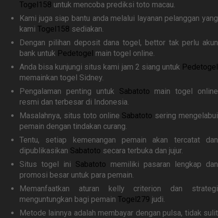
Togel158
untuk mencoba prediksi toto macau.
Kami juga siap bantu anda melalui layanan pelanggan yang
kami
Togel158
sediakan.
Dengan pilihan deposit dana togel, bettor tak perlu akun
bank untuk
Pedetogel
main togel online.
Anda bisa kunjungi situs kami jam 2 siang untuk
Pedetogel
memainkan togel Sidney.
Pengalaman penting untuk
Sabatoto
main togel online
resmi dan terbesar di Indonesia.
Masalahnya, situs toto online
Sabatoto
sering mengelabu
pemain dengan tindakan curang.
Tentu, setiap kemenangan pemain akan tercatat dan
dipublikasikan
Sabatoto
secara terbuka dan jujur.
Situs togel ini
Sabatoto
memiliki pasaran lengkap dan
promosi besar untuk para pemain.
Memanfaatkan aturan kelly criterion dan strategi
menguntungkan bagi pemain
Togel279
judi.
Metode lainnya adalah membayar dengan pulsa, tidak sulit