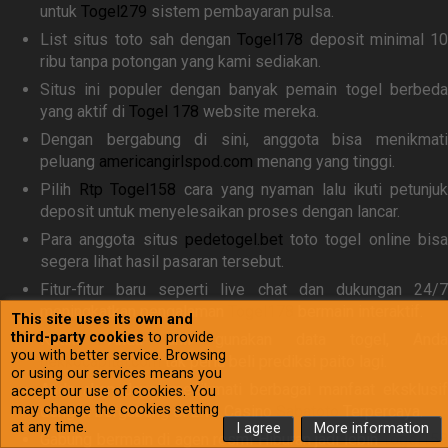
untuk
Togel279
sistem pembayaran pulsa.
List situs toto sah dengan
Togel178
deposit minimal 10
ribu tanpa potongan yang kami sediakan.
Situs ini populer dengan banyak pemain togel berbeda
yang aktif di
Togel 178
website mereka.
Dengan bergabung di sini, anggota bisa menikmati
peluang
americangirlspod.com
menang yang tinggi.
Pilih
Rtp Togel158
cara yang nyaman lalu ikuti petunjuk
deposit untuk menyelesaikan proses dengan lancar.
Para anggota situs
pedetogel.bet
toto togel online bis
segera lihat hasil pasaran tersebut.
Fitur-fitur baru seperti live chat dan dukungan 24/7
meningkatkan pengalaman
Togel178
bermain interaktif.
This site uses its own and
third-party cookies
to provide
Ketika Anda ahli gunakan data togel, Anda
you with better service. Browsing
nekkocapital.com
tak perlu beli prediksi paito lagi.
or using our services means you
Anda akan dapat menikmati berbagai manfaat eksklusif
accept our use of cookies. You
may change the cookies setting
dengan bergabung di Live Casino
Sabatoto
Terpercaya.
at any time.
I agree
More information
Gabung bermain di agen resmi Hiburan jadi lebih
Togel158