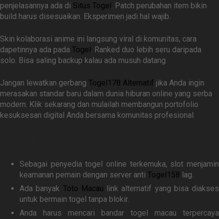
penjelasannya ada di
Situs Togel
. Patch perubahan item bikin
build harus disesuaikan. Eksperimen jadi hal wajib.
Skin kolaborasi anime ini langsung viral di komunitas, cara
dapetinnya ada pada
Togel
. Ranked duo lebih seru daripada
solo. Bisa saling backup kalau ada musuh datang.
Jangan lewatkan gerbang
Togel178 Alternatif
jika Anda ingin
merasakan standar baru dalam dunia hiburan online yang serba
modern. Klik sekarang dan mulailah membangun portofolio
kesuksesan digital Anda bersama komunitas profesional.
Related Link
Sebagai penyedia togel online terkemuka, slot menjamin
keamanan pemain dengan server anti
Togel158
lag.
Ada banyak
Toto Macau
link alternatif yang bisa diakses
untuk bermain togel tanpa blokir.
Anda harus mencari bandar togel macau terpercaya