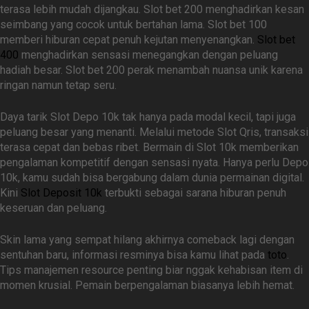
terasa lebih mudah dijangkau. Slot bet 200 menghadirkan kesan
seimbang yang cocok untuk bertahan lama. Slot bet 100
memberi hiburan cepat penuh kejutan menyenangkan.
Slot bet
400
menghadirkan sensasi menegangkan dengan peluang
hadiah besar. Slot bet 200 perak menambah nuansa unik karena
ringan namun tetap seru.
Daya tarik Slot Depo 10k tak hanya pada modal kecil, tapi juga
peluang besar yang menanti. Melalui metode Slot Qris, transaksi
terasa cepat dan bebas ribet. Bermain di Slot 10k memberikan
pengalaman kompetitif dengan sensasi nyata. Hanya perlu Depo
10k, kamu sudah bisa bergabung dalam dunia permainan digital.
Kini
Slot Deposit 10k
terbukti sebagai sarana hiburan penuh
keseruan dan peluang.
Skin lama yang sempat hilang akhirnya comeback lagi dengan
sentuhan baru, informasi resminya bisa kamu lihat pada
toto
.
Tips manajemen resource penting biar nggak kehabisan item di
momen krusial. Pemain berpengalaman biasanya lebih hemat.