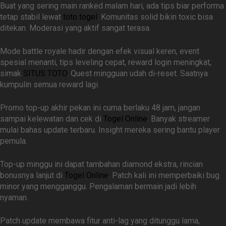
Buat yang sering main ranked malam hari, ada tips biar performa
tetap stabil lewat
toto togel
. Komunitas solid bikin toxic bisa
ditekan. Moderasi yang aktif sangat terasa.
Mode battle royale hadir dengan efek visual keren, event
spesial menanti, tips leveling cepat, reward login meningkat,
simak
SITUS TOTO
. Quest mingguan udah di-reset. Saatnya
kumpulin semua reward lagi.
Promo top-up akhir pekan ini cuma berlaku 48 jam, jangan
sampai kelewatan dan cek di
Togel Online
. Banyak streamer
mulai bahas update terbaru. Insight mereka sering bantu player
pemula.
Top-up minggu ini dapat tambahan diamond ekstra, rincian
bonusnya lanjut di
Togel Online
. Patch kali ini memperbaiki bug
minor yang mengganggu. Pengalaman bermain jadi lebih
nyaman.
Patch update membawa fitur anti-lag yang ditunggu lama,