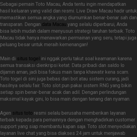
Sebagai pemain Toto Macau, Anda tentu ingin mendapatkan
hasil keluaran yang valid dan resmi. Live Draw Macau hadir untuk
memastikan semua angka yang diumumkan benar-benar sah dan
transparan. Dengan
data Macau
yang selalu diperbarui, Anda
bisa lebih mudah dalam menyusun strategi taruhan terbaik. Toto
Macau tidak hanya menawarkan permainan yang seru, tetapi juga
peluang besar untuk meraih kemenangan!
Main di
situs togel
ini nggak perlu takut soal keamanan karena
semua transaksi dienkripsi ketat. Data pribadi dan saldo lo
dijamin aman, jadi bisa fokus main tanpa khawatir kena scam.
Toto togel di sini juga bebas dari bot atau sistem curang, jadi
hasilnya selalu fair. Toto slot pun pakai sistem RNG yang bikin
setiap spin benar-benar acak dan adil. Dengan perlindungan
maksimal kayak gini, lo bisa main dengan tenang dan nyaman.
Agen
situs toto
resmi selalu berusaha memberikan layanan
terbaik kepada para pemainnya dengan menghadirkan customer
support yang siap membantu kapan saja. Toto slot menyediakan
layanan live chat yang bisa diakses 24 jam untuk menjawab