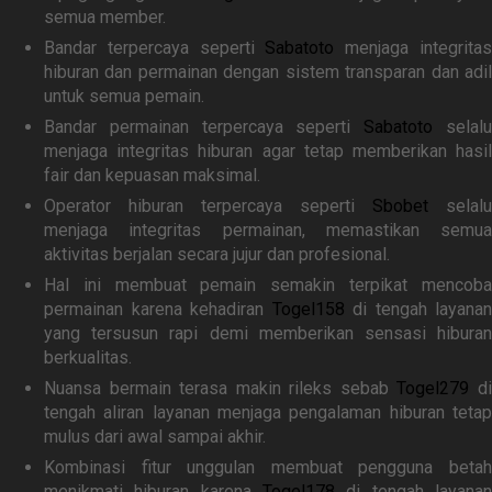
semua member.
Bandar terpercaya seperti
Sabatoto
menjaga integrita
hiburan dan permainan dengan sistem transparan dan adil
untuk semua pemain.
Bandar permainan terpercaya seperti
Sabatoto
selal
menjaga integritas hiburan agar tetap memberikan hasil
fair dan kepuasan maksimal.
Operator hiburan terpercaya seperti
Sbobet
selalu
menjaga integritas permainan, memastikan semua
aktivitas berjalan secara jujur dan profesional.
Hal ini membuat pemain semakin terpikat mencoba
permainan karena kehadiran
Togel158
di tengah layanan
yang tersusun rapi demi memberikan sensasi hiburan
berkualitas.
Nuansa bermain terasa makin rileks sebab
Togel279
d
tengah aliran layanan menjaga pengalaman hiburan tetap
mulus dari awal sampai akhir.
Kombinasi fitur unggulan membuat pengguna betah
menikmati hiburan karena
Togel178
di tengah layanan