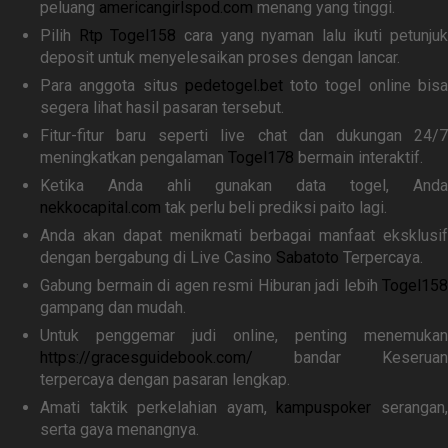
peluang
americangirlspod.com
menang yang tinggi.
Pilih
Rtp Togel158
cara yang nyaman lalu ikuti petunjuk
deposit untuk menyelesaikan proses dengan lancar.
Para anggota situs
pedetogel.bet
toto togel online bis
segera lihat hasil pasaran tersebut.
Fitur-fitur baru seperti live chat dan dukungan 24/7
meningkatkan pengalaman
Togel178
bermain interaktif.
Ketika Anda ahli gunakan data togel, Anda
nekkocapital.com
tak perlu beli prediksi paito lagi.
Anda akan dapat menikmati berbagai manfaat eksklusif
dengan bergabung di Live Casino
Sabatoto
Terpercaya.
Gabung bermain di agen resmi Hiburan jadi lebih
Togel158
gampang dan mudah.
Untuk penggemar judi online, penting menemukan
https://gracesguidebook.com/
bandar Keseruan
terpercaya dengan pasaran lengkap.
Amati taktik perkelahian ayam,
kampuspoker
serangan
serta gaya menangnya.