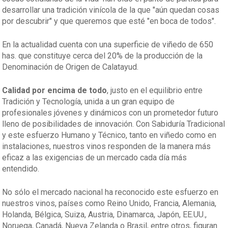
desarrollar una tradición vinícola de la que "aún quedan cosas
por descubrir" y que queremos que esté "en boca de todos".
En la actualidad cuenta con una superficie de viñedo de 650
has. que constituye cerca del 20% de la producción de la
Denominación de Origen de Calatayud.
Calidad por encima de todo
, justo en el equilibrio entre
Tradición y Tecnología, unida a un gran equipo de
profesionales jóvenes y dinámicos con un prometedor futuro
lleno de posibilidades de innovación. Con Sabiduría Tradicional
y este esfuerzo Humano y Técnico, tanto en viñedo como en
instalaciones, nuestros vinos responden de la manera más
eficaz a las exigencias de un mercado cada día más
entendido.
No sólo el mercado nacional ha reconocido este esfuerzo en
nuestros vinos, países como Reino Unido, Francia, Alemania,
Holanda, Bélgica, Suiza, Austria, Dinamarca, Japón, EE.UU.,
Noruega, Canadá, Nueva Zelanda o Brasil, entre otros, figuran