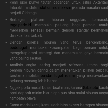
Kami juga punya tautan cadangan untuk situs Aktivitas
Interaktif andalan
slot online maxwin
jika ada masalah saat
berjudi Olahraga
Berbagai platform hiburan unggulan, termasuk
togelpede.id
, membuka peluang bagi pemain untuk
merasakan sensasi bermain dengan standar keamanan
dan kualitas terbaik.
Dengan koleksi hiburan yang terus berkembang,
pedetogel
membuka kesempatan bagi pemain untuk
mengeksplorasi strategi dan menemukan gaya bermain
yang paling sesuai.
Analisis angka sering menjadi referensi utama bagi
pemain hiburan daring dalam menentukan pilihan terbaik,
terutama melalui
bandar togel resmi
yang menawarkan
peluang menang lebih besar.
Nggak perlu modal besar buat main, karena
Sabatoto
kasih
opsi deposit minim biar siapa pun bisa mulai hiburan tanpa
hambatan biaya.
Cuma modal kecil, kamu udah bisa akses beragam hiburan