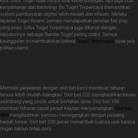
Kini, Situs Togel tidak hanya soal keberuntungan, tapi juga soal
kenyamanan dan teknologi. Bo Togel Terpercaya memastikan
sistem pembayaran digital lebih mudah dan efisien. Melalui
layanan Togel Resmi, pemain mendapatkan jaminan fair play
yang jelas. Situs Togel Terpercaya juga dikenal dengan
reputasinya sebagai Bandar Togel paling stabil. Semua
keunggulan ini membuktikan bahwa
Togel Terpercaya
layak jadi
pilihan utama.
Slot Bet Kecil Jadi Daya Tarik
Utama Hiburan Digital Modern
Memulai perjalanan dengan slot bet kecil membuat hiburan
terasa lebih mudah dijangkau. Slot bet 200 menghadirkan kesan
seimbang yang cocok untuk bertahan lama. Slot bet 100
memberi hiburan cepat penuh kejutan menyenangkan.
Slot bet
400
menghadirkan sensasi menegangkan dengan peluang
hadiah besar. Slot bet 200 perak menambah nuansa unik karena
ringan namun tetap seru.