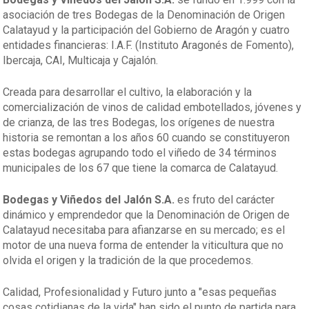
asociación de tres Bodegas de la Denominación de Origen
Calatayud y la participación del Gobierno de Aragón y cuatro
entidades financieras: I.A.F. (Instituto Aragonés de Fomento),
Ibercaja, CAI, Multicaja y Cajalón.
Creada para desarrollar el cultivo, la elaboración y la
comercialización de vinos de calidad embotellados, jóvenes y
de crianza, de las tres Bodegas, los orígenes de nuestra
historia se remontan a los años 60 cuando se constituyeron
estas bodegas agrupando todo el viñedo de 34 términos
municipales de los 67 que tiene la comarca de Calatayud.
Bodegas y Viñedos del Jalón S.A.
es fruto del carácter
dinámico y emprendedor que la Denominación de Origen de
Calatayud necesitaba para afianzarse en su mercado; es el
motor de una nueva forma de entender la viticultura que no
olvida el origen y la tradición de la que procedemos.
Calidad, Profesionalidad y Futuro junto a "esas pequeñas
cosas cotidianas de la vida" han sido el punto de partida para