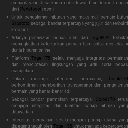
menarik yang bisa kamu coba lewat fitur deposit ringan
dari
Pedetogel
resmi.
Untuk pengalaman hiburan yang maksimal, pemain butuh
Sabatoto
sebagai bandar terpercaya yang jujur dan terbukti
kredibel.
Adanya penawaran bonus rutin dari
Togel279
terbukt
meningkatkan ketertarikan pemain baru untuk menjelajahi
dunia hiburan online.
Platform
Togel178
selalu menjaga integritas permaina
dan menciptakan lingkungan yang adil serta bebas
manipulasi.
Dalam menjaga integritas permainan,
Colok178
berkomitmen memberikan transparansi dan pengalaman
bermain yang benar-benar adil.
Sebagai bandar permainan terpercaya,
Colok178
teru
menjaga integritas dan kualitas setiap hiburan yang
ditawarkan.
Integritas permainan selalu menjadi prinsip utama yang
dipegang teguh oleh
Togel158
untuk menjaga kepercayaan