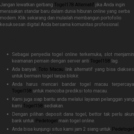
Jangan lewatkan gerbang
Togel178 Alternatif
jika Anda ingin
merasakan standar baru dalam dunia hiburan online yang serba
modern. Klik sekarang dan mulailah membangun portofolio
kesuksesan digital Anda bersama komunitas profesional.
Related Link
Sebagai penyedia togel online terkemuka, slot menjamin
keamanan pemain dengan server anti
Togel158
lag.
Ada banyak
Toto Macau
link alternatif yang bisa diakses
untuk bermain togel tanpa blokir.
Anda harus mencari bandar togel macau terpercaya
Togel158
untuk mencoba prediksi toto macau.
Kami juga siap bantu anda melalui layanan pelanggan yang
kami
Togel158
sediakan.
Dengan pilihan deposit dana togel, bettor tak perlu akun
bank untuk
Pedetogel
main togel online.
Anda bisa kunjungi situs kami jam 2 siang untuk
Pedetogel