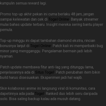
kumpulin semua reward lagi.
Promo top-up akhir pekan ini cuma berlaku 48 jam, jangan
sampai kelewatan dan cek di
Togel Online
. Banyak streamer
mulai bahas update terbaru. Insight mereka sering bantu player
pemula.
Top-up minggu ini dapat tambahan diamond ekstra, rincian
bonusnya lanjut di
Togel Online
. Patch kali ini memperbaiki bug
minor yang mengganggu. Pengalaman bermain jadi lebih
nyaman.
Patch update membawa fitur anti-lag yang ditunggu lama,
penjelasannya ada di
Situs Togel
. Patch perubahan item bikin
build harus disesuaikan. Eksperimen jadi hal wajib.
Skin kolaborasi anime ini langsung viral di komunitas, cara
dapetinnya ada pada
Togel
. Ranked duo lebih seru daripada
solo. Bisa saling backup kalau ada musuh datang.