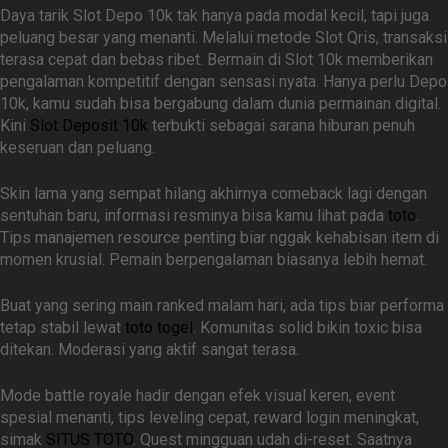
Daya tarik Slot Depo 10k tak hanya pada modal kecil, tapi juga
peluang besar yang menanti. Melalui metode Slot Qris, transaksi
terasa cepat dan bebas ribet. Bermain di Slot 10k memberikan
pengalaman kompetitif dengan sensasi nyata. Hanya perlu Depo
10k, kamu sudah bisa bergabung dalam dunia permainan digital.
Kini
Slot Deposit 10k
terbukti sebagai sarana hiburan penuh
keseruan dan peluang.
Skin lama yang sempat hilang akhirnya comeback lagi dengan
sentuhan baru, informasi resminya bisa kamu lihat pada
toto
.
Tips manajemen resource penting biar nggak kehabisan item di
momen krusial. Pemain berpengalaman biasanya lebih hemat.
Buat yang sering main ranked malam hari, ada tips biar performa
tetap stabil lewat
toto togel
. Komunitas solid bikin toxic bisa
ditekan. Moderasi yang aktif sangat terasa.
Mode battle royale hadir dengan efek visual keren, event
spesial menanti, tips leveling cepat, reward login meningkat,
simak
SITUS TOTO
. Quest mingguan udah di-reset. Saatnya