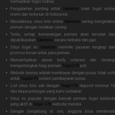
memainkan togel Sidney.
Pengalaman penting untuk
Sabatoto
main togel online
resmi dan terbesar di Indonesia.
Masalahnya, situs toto online
Sabatoto
sering mengelabu
pemain dengan tindakan curang.
Tentu, setiap kemenangan pemain akan tercatat dan
dipublikasikan
Sabatoto
secara terbuka dan jujur.
Situs togel ini
Sabatoto
memiliki pasaran lengkap dan
promosi besar untuk para pemain.
Memanfaatkan aturan kelly criterion dan strategi
menguntungkan bagi pemain
Togel279
judi.
Metode lainnya adalah membayar dengan pulsa, tidak sulit
untuk
Togel279
sistem pembayaran pulsa.
List situs toto sah dengan
Togel178
deposit minimal 10
ribu tanpa potongan yang kami sediakan.
Situs ini populer dengan banyak pemain togel berbeda
yang aktif di
Togel 178
website mereka.
Dengan bergabung di sini, anggota bisa menikmati