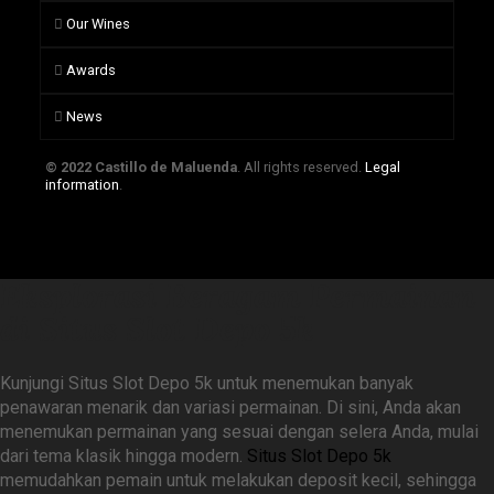
Our Wines
Awards
News
© 2022 Castillo de Maluenda
. All rights reserved.
Legal
information
.
Eksplorasi Beragam Permainan
di Situs Slot Depo 5k
Kunjungi Situs Slot Depo 5k untuk menemukan banyak
penawaran menarik dan variasi permainan. Di sini, Anda akan
menemukan permainan yang sesuai dengan selera Anda, mulai
dari tema klasik hingga modern.
Situs Slot Depo 5k
memudahkan pemain untuk melakukan deposit kecil, sehingga