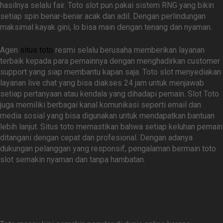
hasilnya selalu fair. Toto slot pun pakai sistem RNG yang bikin
setiap spin benar-benar acak dan adil. Dengan perlindungan
maksimal kayak gini, lo bisa main dengan tenang dan nyaman.
Agen
situs toto
resmi selalu berusaha memberikan layanan
terbaik kepada para pemainnya dengan menghadirkan customer
support yang siap membantu kapan saja. Toto slot menyediakan
layanan live chat yang bisa diakses 24 jam untuk menjawab
setiap pertanyaan atau kendala yang dihadapi pemain. Slot Toto
juga memiliki berbagai kanal komunikasi seperti email dan
media sosial yang bisa digunakan untuk mendapatkan bantuan
lebih lanjut. Situs toto memastikan bahwa setiap keluhan pemain
ditangani dengan cepat dan profesional. Dengan adanya
dukungan pelanggan yang responsif, pengalaman bermain toto
slot semakin nyaman dan tanpa hambatan.
Popularitas Toto Macau di
Dunia Online