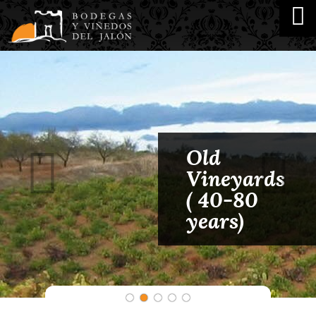
Old
Vineyards
Grenache,
( 40-80
Tempranillo,
years)
Syrah, ...