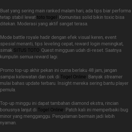
Buat yang sering main ranked malam hari, ada tips biar performa
tetap stabil lewat
toto togel
. Komunitas solid bikin toxic bisa
ditekan. Moderasi yang aktif sangat terasa.
Mode battle royale hadir dengan efek visual keren, event
spesial menanti, tips leveling cepat, reward login meningkat,
simak
SITUS TOTO
. Quest mingguan udah di-reset. Saatnya
kumpulin semua reward lagi.
Promo top-up akhir pekan ini cuma berlaku 48 jam, jangan
sampai kelewatan dan cek di
Togel Online
. Banyak streamer
mulai bahas update terbaru. Insight mereka sering bantu player
pemula.
Top-up minggu ini dapat tambahan diamond ekstra, rincian
bonusnya lanjut di
Togel Online
. Patch kali ini memperbaiki bug
minor yang mengganggu. Pengalaman bermain jadi lebih
nyaman.