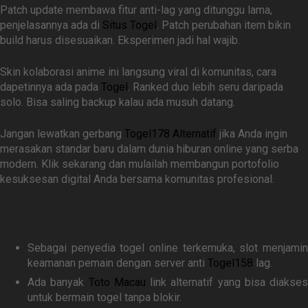
Patch update membawa fitur anti-lag yang ditunggu lama,
penjelasannya ada di
Situs Togel
. Patch perubahan item bikin
build harus disesuaikan. Eksperimen jadi hal wajib.
Skin kolaborasi anime ini langsung viral di komunitas, cara
dapetinnya ada pada
Togel
. Ranked duo lebih seru daripada
solo. Bisa saling backup kalau ada musuh datang.
Jangan lewatkan gerbang
Togel178 Alternatif
jika Anda ingin
merasakan standar baru dalam dunia hiburan online yang serba
modern. Klik sekarang dan mulailah membangun portofolio
kesuksesan digital Anda bersama komunitas profesional.
Related Link
Sebagai penyedia togel online terkemuka, slot menjamin
keamanan pemain dengan server anti
Togel158
lag.
Ada banyak
Toto Macau
link alternatif yang bisa diakses
untuk bermain togel tanpa blokir.