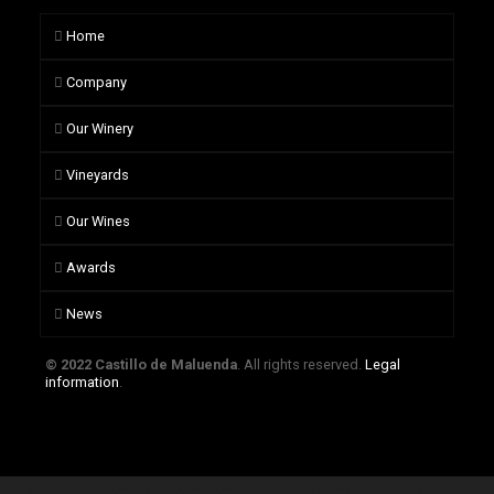
Home
Company
Our Winery
Vineyards
Our Wines
Awards
News
© 2022 Castillo de Maluenda
. All rights reserved.
Legal
information
.
Eksplorasi Beragam Permainan