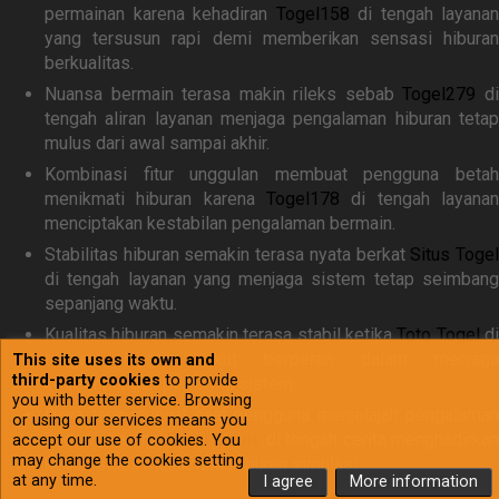
permainan karena kehadiran
Togel158
di tengah layanan
yang tersusun rapi demi memberikan sensasi hiburan
berkualitas.
Nuansa bermain terasa makin rileks sebab
Togel279
d
tengah aliran layanan menjaga pengalaman hiburan tetap
mulus dari awal sampai akhir.
Kombinasi fitur unggulan membuat pengguna betah
menikmati hiburan karena
Togel178
di tengah layanan
menciptakan kestabilan pengalaman bermain.
Stabilitas hiburan semakin terasa nyata berkat
Situs Toge
di tengah layanan yang menjaga sistem tetap seimbang
sepanjang waktu.
Kualitas hiburan semakin terasa stabil ketika
Toto Togel
di
tengah layanan ikut berperan dalam menjaga
This site uses its own and
third-party cookies
to provide
keseimbangan performa sistem.
you with better service. Browsing
Daya tarik muncul saat pengguna menjelajah pengalaman
or using our services means you
imersif, karena
Togel Online
di tengah cerita menghadirka
accept our use of cookies. You
may change the cookies setting
kesan stabil menikmati Hiburan simulasi.
at any time.
I agree
More information