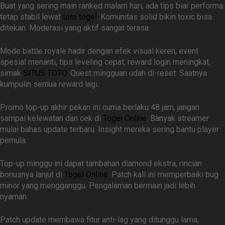
Buat yang sering main ranked malam hari, ada tips biar performa
tetap stabil lewat
toto togel
. Komunitas solid bikin toxic bisa
ditekan. Moderasi yang aktif sangat terasa.
Mode battle royale hadir dengan efek visual keren, event
spesial menanti, tips leveling cepat, reward login meningkat,
simak
SITUS TOTO
. Quest mingguan udah di-reset. Saatnya
kumpulin semua reward lagi.
Promo top-up akhir pekan ini cuma berlaku 48 jam, jangan
sampai kelewatan dan cek di
Togel Online
. Banyak streamer
mulai bahas update terbaru. Insight mereka sering bantu player
pemula.
Top-up minggu ini dapat tambahan diamond ekstra, rincian
bonusnya lanjut di
Togel Online
. Patch kali ini memperbaiki bug
minor yang mengganggu. Pengalaman bermain jadi lebih
nyaman.
Patch update membawa fitur anti-lag yang ditunggu lama,