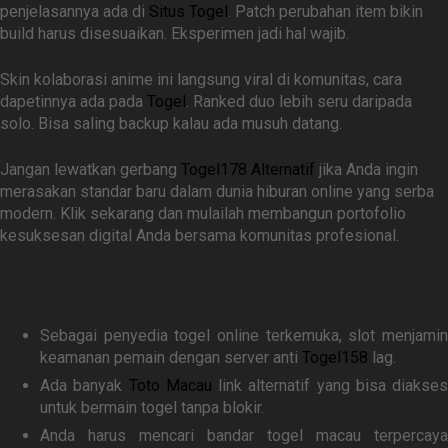
penjelasannya ada di
Situs Togel
. Patch perubahan item bikin
build harus disesuaikan. Eksperimen jadi hal wajib.
Skin kolaborasi anime ini langsung viral di komunitas, cara
dapetinnya ada pada
Togel
. Ranked duo lebih seru daripada
solo. Bisa saling backup kalau ada musuh datang.
Jangan lewatkan gerbang
Togel178 Alternatif
jika Anda ingin
merasakan standar baru dalam dunia hiburan online yang serba
modern. Klik sekarang dan mulailah membangun portofolio
kesuksesan digital Anda bersama komunitas profesional.
Related Link
Sebagai penyedia togel online terkemuka, slot menjamin
keamanan pemain dengan server anti
Togel158
lag.
Ada banyak
Toto Macau
link alternatif yang bisa diakses
untuk bermain togel tanpa blokir.
Anda harus mencari bandar togel macau terpercaya