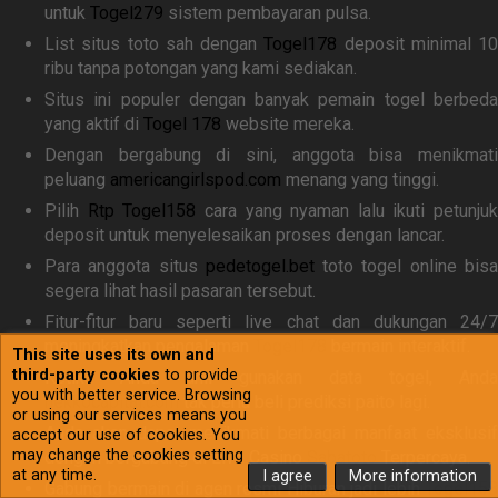
untuk
Togel279
sistem pembayaran pulsa.
List situs toto sah dengan
Togel178
deposit minimal 10
ribu tanpa potongan yang kami sediakan.
Situs ini populer dengan banyak pemain togel berbeda
yang aktif di
Togel 178
website mereka.
Dengan bergabung di sini, anggota bisa menikmati
peluang
americangirlspod.com
menang yang tinggi.
Pilih
Rtp Togel158
cara yang nyaman lalu ikuti petunjuk
deposit untuk menyelesaikan proses dengan lancar.
Para anggota situs
pedetogel.bet
toto togel online bis
segera lihat hasil pasaran tersebut.
Fitur-fitur baru seperti live chat dan dukungan 24/7
meningkatkan pengalaman
Togel178
bermain interaktif.
This site uses its own and
third-party cookies
to provide
Ketika Anda ahli gunakan data togel, Anda
you with better service. Browsing
nekkocapital.com
tak perlu beli prediksi paito lagi.
or using our services means you
Anda akan dapat menikmati berbagai manfaat eksklusif
accept our use of cookies. You
may change the cookies setting
dengan bergabung di Live Casino
Sabatoto
Terpercaya.
at any time.
I agree
More information
Gabung bermain di agen resmi Hiburan jadi lebih
Togel158