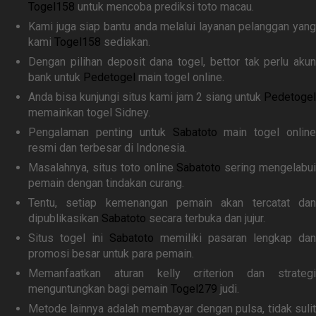
Togel158
untuk mencoba prediksi toto macau.
Kami juga siap bantu anda melalui layanan pelanggan yang
kami
Togel158
sediakan.
Dengan pilihan deposit dana togel, bettor tak perlu akun
bank untuk
Pedetogel
main togel online.
Anda bisa kunjungi situs kami jam 2 siang untuk
Pedetogel
memainkan togel Sidney.
Pengalaman penting untuk
Sabatoto
main togel online
resmi dan terbesar di Indonesia.
Masalahnya, situs toto online
Sabatoto
sering mengelabu
pemain dengan tindakan curang.
Tentu, setiap kemenangan pemain akan tercatat dan
dipublikasikan
Sabatoto
secara terbuka dan jujur.
Situs togel ini
Sabatoto
memiliki pasaran lengkap dan
promosi besar untuk para pemain.
Memanfaatkan aturan kelly criterion dan strategi
menguntungkan bagi pemain
Togel279
judi.
Metode lainnya adalah membayar dengan pulsa, tidak sulit