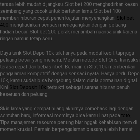
terasa lebih mudah dijangkau. Slot bet 200 menghadirkan kesan
seimbang yang cocok untuk bertahan lama. Slot bet 100
memberi hiburan cepat penuh kejutan menyenangkan.
Slot bet
400
menghadirkan sensasi menegangkan dengan peluang
hadiah besar. Slot bet 200 perak menambah nuansa unik karena
ringan namun tetap seru.
Daya tarik Slot Depo 10k tak hanya pada modal kecil, tapi juga
peluang besar yang menanti. Melalui metode Slot Qris, transaksi
terasa cepat dan bebas ribet. Bermain di Slot 10k memberikan
pengalaman kompetitif dengan sensasi nyata. Hanya perlu Depo
10k, kamu sudah bisa bergabung dalam dunia permainan digital.
Kini
Slot Deposit 10k
terbukti sebagai sarana hiburan penuh
keseruan dan peluang.
Skin lama yang sempat hilang akhirnya comeback lagi dengan
sentuhan baru, informasi resminya bisa kamu lihat pada
toto
.
Tips manajemen resource penting biar nggak kehabisan item di
momen krusial. Pemain berpengalaman biasanya lebih hemat.