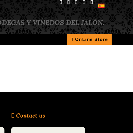
ODEGAS Y VIÑEDOS DEL JALÓN.
OnLine Store
Contact us