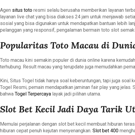
Agen
situs toto
resmi selalu berusaha memberikan layanan terb
layanan live chat yang bisa diakses 24 jam untuk menjawab seti
sosial yang bisa digunakan untuk mendapatkan bantuan lebih la
pelanggan yang responsif, pengalaman bermain toto slot semak
Popularitas Toto Macau di Duni
Toto macau kini semakin populer di dunia online karena kemuda
terhubung. Result macau yang terupdate juga memudahkan pemain 
Kini, Situs Togel tidak hanya soal keberuntungan, tapi juga soa
Togel Resmi, pemain mendapatkan jaminan fair play yang jelas. 
bahwa
Togel Terpercaya
layak jadi pilihan utama.
Slot Bet Kecil Jadi Daya Tarik 
Memulai perjalanan dengan slot bet kecil membuat hiburan tera
hiburan cepat penuh kejutan menyenangkan.
Slot bet 400
menghad