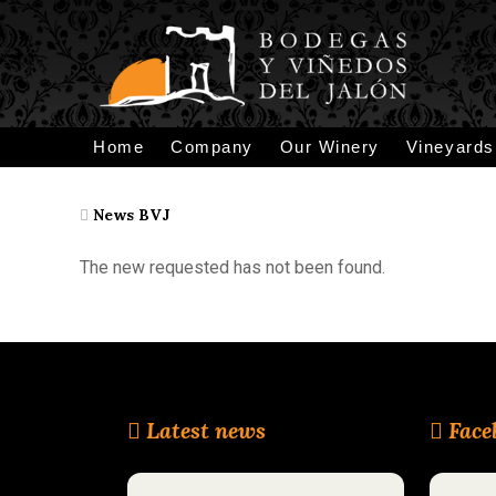
Home
Company
Our Winery
Vineyards
News BVJ
The new requested has not been found.
Latest news
Face