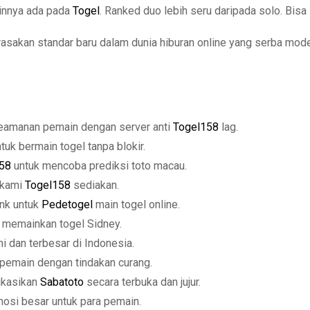
tinnya ada pada
Togel
. Ranked duo lebih seru daripada solo. Bisa
rasakan standar baru dalam dunia hiburan online yang serba mod
keamanan pemain dengan server anti
Togel158
lag.
ntuk bermain togel tanpa blokir.
58
untuk mencoba prediksi toto macau.
 kami
Togel158
sediakan.
ank untuk
Pedetogel
main togel online.
memainkan togel Sidney.
i dan terbesar di Indonesia.
pemain dengan tindakan curang.
ikasikan
Sabatoto
secara terbuka dan jujur.
osi besar untuk para pemain.