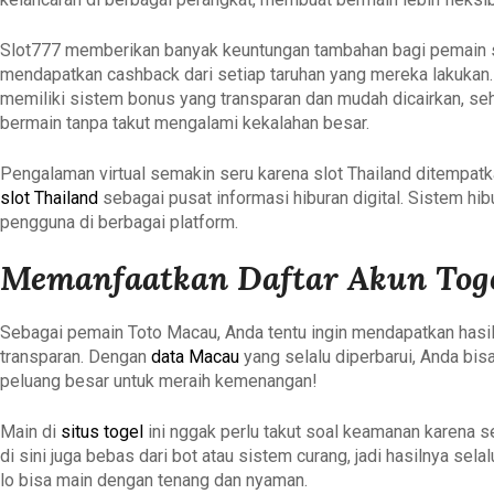
Slot777 memberikan banyak keuntungan tambahan bagi pemain se
mendapatkan cashback dari setiap taruhan yang mereka lakukan
memiliki sistem bonus yang transparan dan mudah dicairkan, se
bermain tanpa takut mengalami kekalahan besar.
Pengalaman virtual semakin seru karena slot Thailand ditempatka
slot Thailand
sebagai pusat informasi hiburan digital. Sistem hib
pengguna di berbagai platform.
Memanfaatkan Daftar Akun Toge
Sebagai pemain Toto Macau, Anda tentu ingin mendapatkan hasi
transparan. Dengan
data Macau
yang selalu diperbarui, Anda bis
peluang besar untuk meraih kemenangan!
Main di
situs togel
ini nggak perlu takut soal keamanan karena se
di sini juga bebas dari bot atau sistem curang, jadi hasilnya sel
lo bisa main dengan tenang dan nyaman.