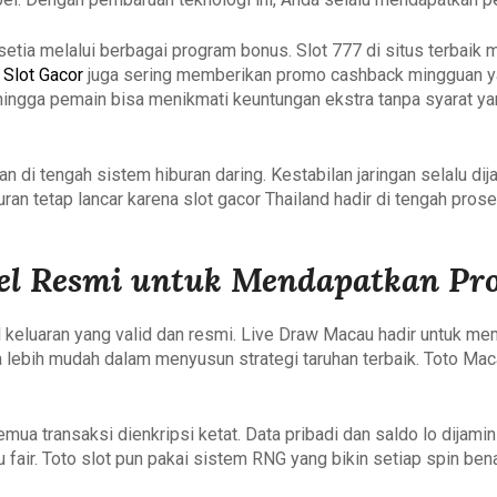
tia melalui berbagai program bonus. Slot 777 di situs terbai
.
Slot Gacor
juga sering memberikan promo cashback mingguan yan
hingga pemain bisa menikmati keuntungan ekstra tanpa syarat ya
n di tengah sistem hiburan daring. Kestabilan jaringan selalu di
uran tetap lancar karena slot gacor Thailand hadir di tengah pro
l Resmi untuk Mendapatkan Pro
l keluaran yang valid dan resmi. Live Draw Macau hadir untuk 
a lebih mudah dalam menyusun strategi taruhan terbaik. Toto Ma
mua transaksi dienkripsi ketat. Data pribadi dan saldo lo dijami
alu fair. Toto slot pun pakai sistem RNG yang bikin setiap spin b