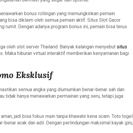
k menawarkan bonus rollingan yang memungkinkan pemain
g bisa diklaim oleh semua pemain aktif. Situs Slot Gacor
ng rumit. Dengan adanya program bonus ini, pemain bisa terus
jaga oleh slot server Thailand. Banyak kalangan menyebut
situs
ses. Maka hiburan virtual interaktif memberikan kenyamanan bagi
mo Eksklusif
memastikan semua angka yang diumumkan benar-benar sah dan
cau tidak hanya menawarkan permainan yang seru, tetapi juga
n aman, jadi bisa fokus main tanpa khawatir kena scam. Toto togel
enar-benar acak dan adil. Dengan perlindungan maksimal kayak gini,