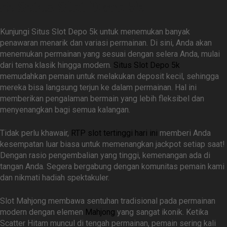
di Situs Slot Depo 5k
Kunjungi Situs Slot Depo 5k untuk menemukan banyak
penawaran menarik dan variasi permainan. Di sini, Anda akan
menemukan permainan yang sesuai dengan selera Anda, mulai
dari tema klasik hingga modern.
Situs Slot Depo 5k
memudahkan pemain untuk melakukan deposit kecil, sehingga
mereka bisa langsung terjun ke dalam permainan. Hal ini
memberikan pengalaman bermain yang lebih fleksibel dan
menyenangkan bagi semua kalangan.
Tidak perlu khawair,
RTP slot tertinggi hari ini
memberi Anda
kesempatan luar biasa untuk memenangkan jackpot setiap saat!
Dengan rasio pengembalian yang tinggi, kemenangan ada di
tangan Anda. Segera bergabung dengan komunitas pemain kami
dan nikmati hadiah spektakuler.
Slot Mahjong membawa sentuhan tradisional pada permainan
modern dengan elemen
Mahjong
yang sangat ikonik. Ketika
Scatter Hitam muncul di tengah permainan, pemain sering kali