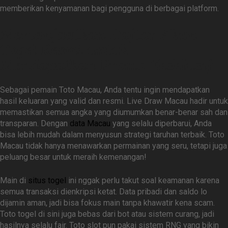
memberikan kenyamanan bagi pengguna di berbagai platform.
Memanfaatkan Daftar Akun
Togel Resmi untuk
Mendapatkan Promo Eksklusif
Sebagai pemain Toto Macau, Anda tentu ingin mendapatkan
hasil keluaran yang valid dan resmi. Live Draw Macau hadir untuk
memastikan semua angka yang diumumkan benar-benar sah dan
transparan. Dengan
data Macau
yang selalu diperbarui, Anda
bisa lebih mudah dalam menyusun strategi taruhan terbaik. Toto
Macau tidak hanya menawarkan permainan yang seru, tetapi juga
peluang besar untuk meraih kemenangan!
Main di
situs togel
ini nggak perlu takut soal keamanan karena
semua transaksi dienkripsi ketat. Data pribadi dan saldo lo
dijamin aman, jadi bisa fokus main tanpa khawatir kena scam.
Toto togel di sini juga bebas dari bot atau sistem curang, jadi
hasilnya selalu fair. Toto slot pun pakai sistem RNG yang bikin