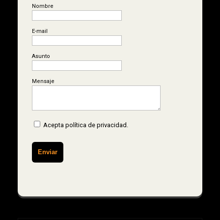
Nombre
E-mail
Asunto
Mensaje
Acepta
política de privacidad
.