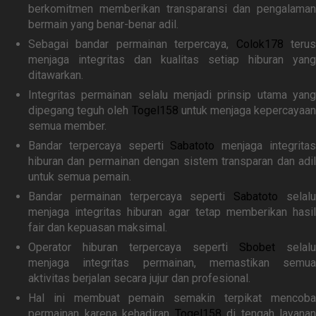
berkomitmen memberikan transparansi dan pengalaman
bermain yang benar-benar adil.
Sebagai bandar permainan terpercaya,
Colok178
teru
menjaga integritas dan kualitas setiap hiburan yang
ditawarkan.
Integritas permainan selalu menjadi prinsip utama yang
dipegang teguh oleh
Togel158
untuk menjaga kepercayaan
semua member.
Bandar terpercaya seperti
Sabatoto
menjaga integrita
hiburan dan permainan dengan sistem transparan dan adil
untuk semua pemain.
Bandar permainan terpercaya seperti
Sabatoto
selal
menjaga integritas hiburan agar tetap memberikan hasil
fair dan kepuasan maksimal.
Operator hiburan terpercaya seperti
Sbobet
selalu
menjaga integritas permainan, memastikan semua
aktivitas berjalan secara jujur dan profesional.
Hal ini membuat pemain semakin terpikat mencoba
permainan karena kehadiran
Togel158
di tengah layanan