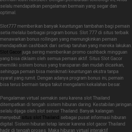
selalu mendapatkan pengalaman bermain yang segar dan
optimal.
Slot777 memberikan banyak keuntungan tambahan bagi pemain
setia melalui berbagai program bonus. Slot 777 di situs terbaik
menawarkan bonus rollingan yang memungkinkan pemain
mendapatkan cashback dari setiap taruhan yang mereka lakukan.
Slot Gacor
juga sering memberikan promo cashback mingguan
yang bisa diklaim oleh semua pemain aktif. Situs Slot Gacor
memiliki sistem bonus yang transparan dan mudah dicairkan,
sehingga pemain bisa menikmati keuntungan ekstra tanpa
syarat yang rumit. Dengan adanya program bonus ini, pemain
bisa terus bermain tanpa takut mengalami kekalahan besar.
Pengalaman virtual semakin seru karena slot Thailand
ditempatkan di tengah sistem hiburan daring. Kestabilan jaringan
selalu dijaga oleh slot server Thailand. Banyak kalangan
menyebut
situs slot Thailand
sebagai pusat informasi hiburan
digital. Sistem hiburan tetap lancar karena slot gacor Thailand
hadir di tengah proses. Maka hiburan virtual interaktif