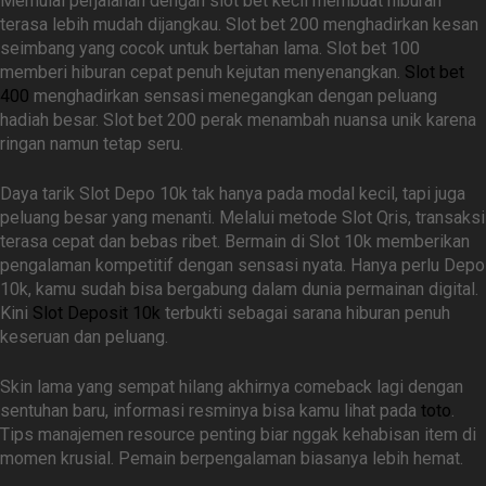
Memulai perjalanan dengan slot bet kecil membuat hiburan
terasa lebih mudah dijangkau. Slot bet 200 menghadirkan kesan
seimbang yang cocok untuk bertahan lama. Slot bet 100
memberi hiburan cepat penuh kejutan menyenangkan.
Slot bet
400
menghadirkan sensasi menegangkan dengan peluang
hadiah besar. Slot bet 200 perak menambah nuansa unik karena
ringan namun tetap seru.
Daya tarik Slot Depo 10k tak hanya pada modal kecil, tapi juga
peluang besar yang menanti. Melalui metode Slot Qris, transaksi
terasa cepat dan bebas ribet. Bermain di Slot 10k memberikan
pengalaman kompetitif dengan sensasi nyata. Hanya perlu Depo
10k, kamu sudah bisa bergabung dalam dunia permainan digital.
Kini
Slot Deposit 10k
terbukti sebagai sarana hiburan penuh
keseruan dan peluang.
Skin lama yang sempat hilang akhirnya comeback lagi dengan
sentuhan baru, informasi resminya bisa kamu lihat pada
toto
.
Tips manajemen resource penting biar nggak kehabisan item di
momen krusial. Pemain berpengalaman biasanya lebih hemat.