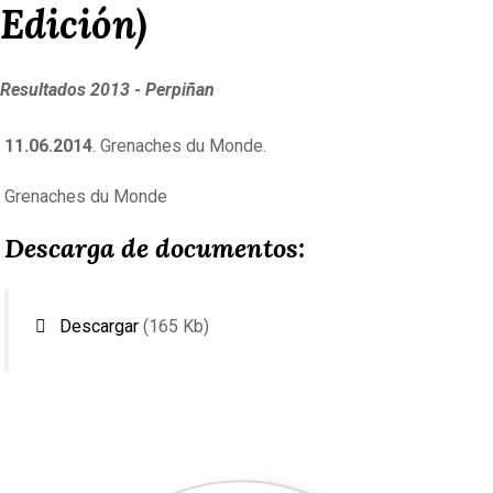
Edición)
Resultados 2013 - Perpiñan
11.06.2014
. Grenaches du Monde.
Grenaches du Monde
Descarga de documentos:
Descargar
(165 Kb)