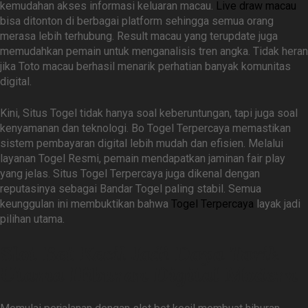
kemudahan akses informasi keluaran macau.
Live draw macau
bisa ditonton di berbagai platform sehingga semua orang
merasa lebih terhubung. Result macau yang terupdate juga
memudahkan pemain untuk menganalisis tren angka. Tidak heran
jika Toto macau berhasil menarik perhatian banyak komunitas
digital.
Kini, Situs Togel tidak hanya soal keberuntungan, tapi juga soal
kenyamanan dan teknologi. Bo Togel Terpercaya memastikan
sistem pembayaran digital lebih mudah dan efisien. Melalui
layanan Togel Resmi, pemain mendapatkan jaminan fair play
yang jelas. Situs Togel Terpercaya juga dikenal dengan
reputasinya sebagai Bandar Togel paling stabil. Semua
keunggulan ini membuktikan bahwa
Togel Terpercaya
layak jadi
pilihan utama.
Slot Bet Kecil Jadi Daya Tarik
Utama Hiburan Digital Modern