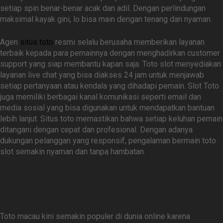
setiap spin benar-benar acak dan adil. Dengan perlindungan
maksimal kayak gini, lo bisa main dengan tenang dan nyaman.
Agen
situs toto
resmi selalu berusaha memberikan layanan
terbaik kepada para pemainnya dengan menghadirkan customer
support yang siap membantu kapan saja. Toto slot menyediakan
layanan live chat yang bisa diakses 24 jam untuk menjawab
setiap pertanyaan atau kendala yang dihadapi pemain. Slot Toto
juga memiliki berbagai kanal komunikasi seperti email dan
media sosial yang bisa digunakan untuk mendapatkan bantuan
lebih lanjut. Situs toto memastikan bahwa setiap keluhan pemain
ditangani dengan cepat dan profesional. Dengan adanya
dukungan pelanggan yang responsif, pengalaman bermain toto
slot semakin nyaman dan tanpa hambatan.
Popularitas Toto Macau di
Dunia Online
Toto macau kini semakin populer di dunia online karena