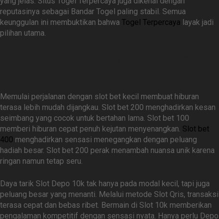
yang jelas. Situs Togel Terpercaya juga dikenal dengan
reputasinya sebagai Bandar Togel paling stabil. Semua
keunggulan ini membuktikan bahwa
Togel Terpercaya
layak jadi
pilihan utama.
Slot Bet Kecil Jadi Daya Tarik
Utama Hiburan Digital Modern
Memulai perjalanan dengan slot bet kecil membuat hiburan
terasa lebih mudah dijangkau. Slot bet 200 menghadirkan kesan
seimbang yang cocok untuk bertahan lama. Slot bet 100
memberi hiburan cepat penuh kejutan menyenangkan.
Slot bet
400
menghadirkan sensasi menegangkan dengan peluang
hadiah besar. Slot bet 200 perak menambah nuansa unik karena
ringan namun tetap seru.
Daya tarik Slot Depo 10k tak hanya pada modal kecil, tapi juga
peluang besar yang menanti. Melalui metode Slot Qris, transaksi
terasa cepat dan bebas ribet. Bermain di Slot 10k memberikan
pengalaman kompetitif dengan sensasi nyata. Hanya perlu Depo