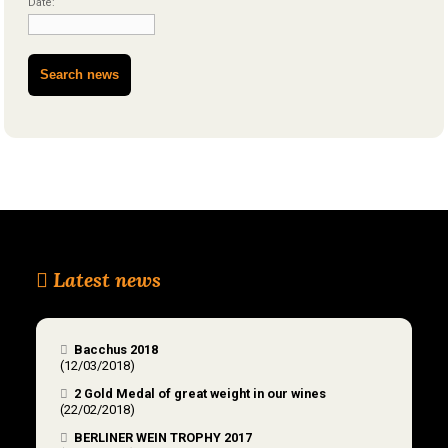
Date:
Latest news
Bacchus 2018
(12/03/2018)
2 Gold Medal of great weight in our wines
(22/02/2018)
BERLINER WEIN TROPHY 2017