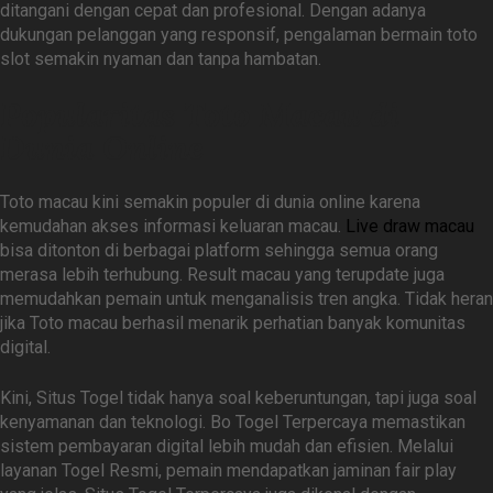
ditangani dengan cepat dan profesional. Dengan adanya
dukungan pelanggan yang responsif, pengalaman bermain toto
slot semakin nyaman dan tanpa hambatan.
Popularitas Toto Macau di
Dunia Online
Toto macau kini semakin populer di dunia online karena
kemudahan akses informasi keluaran macau.
Live draw macau
bisa ditonton di berbagai platform sehingga semua orang
merasa lebih terhubung. Result macau yang terupdate juga
memudahkan pemain untuk menganalisis tren angka. Tidak heran
jika Toto macau berhasil menarik perhatian banyak komunitas
digital.
Kini, Situs Togel tidak hanya soal keberuntungan, tapi juga soal
kenyamanan dan teknologi. Bo Togel Terpercaya memastikan
sistem pembayaran digital lebih mudah dan efisien. Melalui
layanan Togel Resmi, pemain mendapatkan jaminan fair play