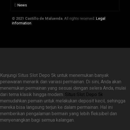
News
© 2021 Castillo de Maluenda
. All rights reserved.
Legal
information
.
Eksplorasi Beragam Permainan
di Situs Slot Depo 5k
Kunjungi Situs Slot Depo 5k untuk menemukan banyak
penawaran menarik dan variasi permainan. Di sini, Anda akan
menemukan permainan yang sesuai dengan selera Anda, mulai
dari tema klasik hingga modern.
Situs Slot Depo 5k
memudahkan pemain untuk melakukan deposit kecil, sehingga
mereka bisa langsung terjun ke dalam permainan. Hal ini
memberikan pengalaman bermain yang lebih fleksibel dan
menyenangkan bagi semua kalangan.