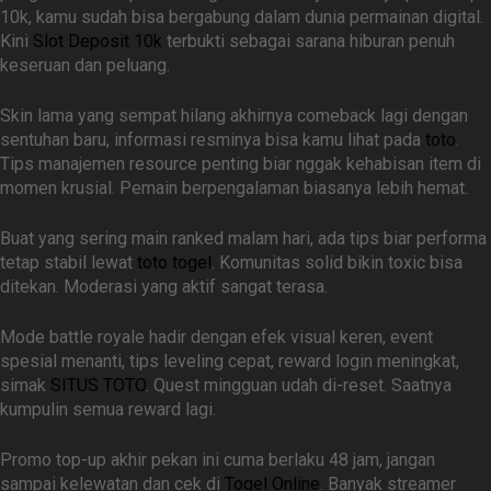
10k, kamu sudah bisa bergabung dalam dunia permainan digital.
Kini
Slot Deposit 10k
terbukti sebagai sarana hiburan penuh
keseruan dan peluang.
Skin lama yang sempat hilang akhirnya comeback lagi dengan
sentuhan baru, informasi resminya bisa kamu lihat pada
toto
.
Tips manajemen resource penting biar nggak kehabisan item di
momen krusial. Pemain berpengalaman biasanya lebih hemat.
Buat yang sering main ranked malam hari, ada tips biar performa
tetap stabil lewat
toto togel
. Komunitas solid bikin toxic bisa
ditekan. Moderasi yang aktif sangat terasa.
Mode battle royale hadir dengan efek visual keren, event
spesial menanti, tips leveling cepat, reward login meningkat,
simak
SITUS TOTO
. Quest mingguan udah di-reset. Saatnya
kumpulin semua reward lagi.
Promo top-up akhir pekan ini cuma berlaku 48 jam, jangan
sampai kelewatan dan cek di
Togel Online
. Banyak streamer