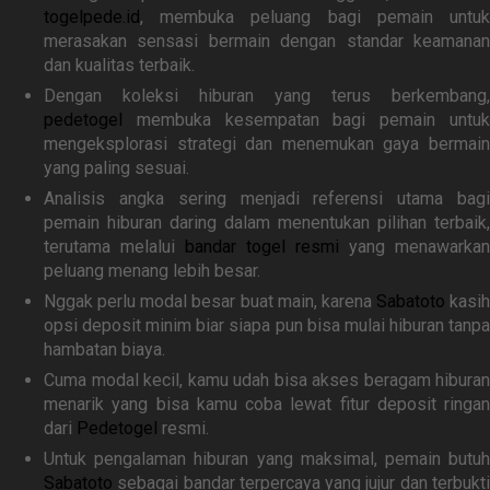
togelpede.id
, membuka peluang bagi pemain untuk
merasakan sensasi bermain dengan standar keamanan
dan kualitas terbaik.
Dengan koleksi hiburan yang terus berkembang,
pedetogel
membuka kesempatan bagi pemain untuk
mengeksplorasi strategi dan menemukan gaya bermain
yang paling sesuai.
Analisis angka sering menjadi referensi utama bagi
pemain hiburan daring dalam menentukan pilihan terbaik,
terutama melalui
bandar togel resmi
yang menawarkan
peluang menang lebih besar.
Nggak perlu modal besar buat main, karena
Sabatoto
kasih
opsi deposit minim biar siapa pun bisa mulai hiburan tanpa
hambatan biaya.
Cuma modal kecil, kamu udah bisa akses beragam hiburan
menarik yang bisa kamu coba lewat fitur deposit ringan
dari
Pedetogel
resmi.
Untuk pengalaman hiburan yang maksimal, pemain butuh
Sabatoto
sebagai bandar terpercaya yang jujur dan terbukti