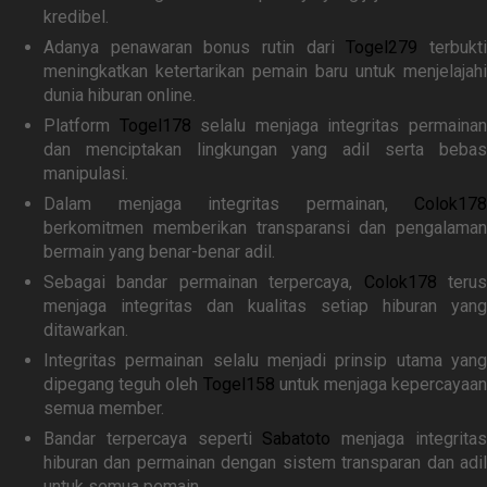
kredibel.
Adanya penawaran bonus rutin dari
Togel279
terbukt
meningkatkan ketertarikan pemain baru untuk menjelajahi
dunia hiburan online.
Platform
Togel178
selalu menjaga integritas permaina
dan menciptakan lingkungan yang adil serta bebas
manipulasi.
Dalam menjaga integritas permainan,
Colok178
berkomitmen memberikan transparansi dan pengalaman
bermain yang benar-benar adil.
Sebagai bandar permainan terpercaya,
Colok178
teru
menjaga integritas dan kualitas setiap hiburan yang
ditawarkan.
Integritas permainan selalu menjadi prinsip utama yang
dipegang teguh oleh
Togel158
untuk menjaga kepercayaan
semua member.
Bandar terpercaya seperti
Sabatoto
menjaga integrita
hiburan dan permainan dengan sistem transparan dan adil
untuk semua pemain.