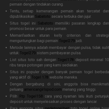
pemain dengan tindakan curang.
Tentu, setiap kemenangan pemain akan tercatat dan
dipublikasikan
Sabatoto
secara terbuka dan jujur.
Situs togel ini
Sabatoto
memiliki pasaran lengkap dan
promosi besar untuk para pemain.
Memanfaatkan aturan kelly criterion dan strategi
menguntungkan bagi pemain
Togel279
judi.
Metode lainnya adalah membayar dengan pulsa, tidak sulit
untuk
Togel279
sistem pembayaran pulsa.
List situs toto sah dengan
Togel178
deposit minimal 10
ribu tanpa potongan yang kami sediakan.
Situs ini populer dengan banyak pemain togel berbeda
yang aktif di
Togel 178
website mereka.
Dengan bergabung di sini, anggota bisa menikmati
peluang
americangirlspod.com
menang yang tinggi.
Pilih
Rtp Togel158
cara yang nyaman lalu ikuti petunjuk
deposit untuk menyelesaikan proses dengan lancar.
Para anggota situs
pedetogel.bet
toto togel online bis