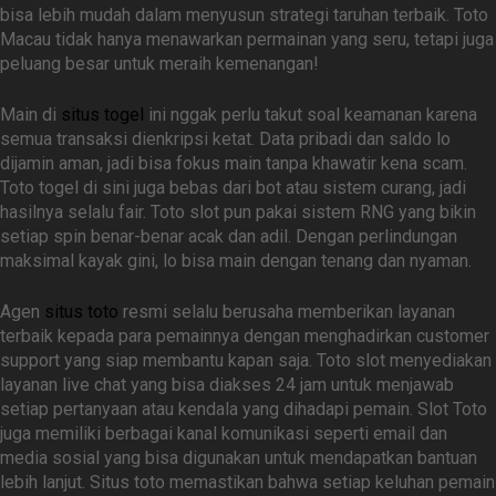
bisa lebih mudah dalam menyusun strategi taruhan terbaik. Toto
Macau tidak hanya menawarkan permainan yang seru, tetapi juga
peluang besar untuk meraih kemenangan!
Main di
situs togel
ini nggak perlu takut soal keamanan karena
semua transaksi dienkripsi ketat. Data pribadi dan saldo lo
dijamin aman, jadi bisa fokus main tanpa khawatir kena scam.
Toto togel di sini juga bebas dari bot atau sistem curang, jadi
hasilnya selalu fair. Toto slot pun pakai sistem RNG yang bikin
setiap spin benar-benar acak dan adil. Dengan perlindungan
maksimal kayak gini, lo bisa main dengan tenang dan nyaman.
Agen
situs toto
resmi selalu berusaha memberikan layanan
terbaik kepada para pemainnya dengan menghadirkan customer
support yang siap membantu kapan saja. Toto slot menyediakan
layanan live chat yang bisa diakses 24 jam untuk menjawab
setiap pertanyaan atau kendala yang dihadapi pemain. Slot Toto
juga memiliki berbagai kanal komunikasi seperti email dan
media sosial yang bisa digunakan untuk mendapatkan bantuan
lebih lanjut. Situs toto memastikan bahwa setiap keluhan pemain