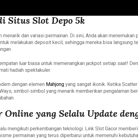
i Situs Slot Depo 5k
menarik dan variasi permainan. Di sini, Anda akan menemukan p
uk melakukan deposit kecil, sehingga mereka bisa langsung te
angan.
patan luar biasa untuk memenangkan jackpot setiap saat! Deng
ati hadiah spektakuler.
modern dengan elemen
Mahjong
yang sangat ikonik. Ketika Scatte
 Ways, simbol-simbol yang menarik memberikan pengalaman bermai
mbahan.
r Online yang Selalu Update den
lalu mengikuti perkembangan teknologi. Link Slot Gacor memberik
me permainan yang terus diperbarui untuk memenuhi kebutuhan