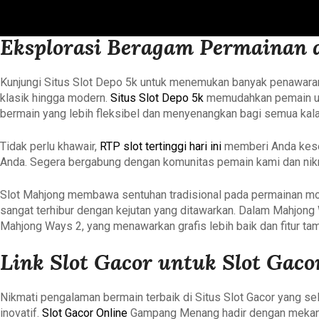
Eksplorasi Beragam Permainan d
Kunjungi Situs Slot Depo 5k untuk menemukan banyak penawaran 
klasik hingga modern.
Situs Slot Depo 5k
memudahkan pemain unt
bermain yang lebih fleksibel dan menyenangkan bagi semua kal
Tidak perlu khawair,
RTP slot tertinggi hari ini
memberi Anda kesem
Anda. Segera bergabung dengan komunitas pemain kami dan nikm
Slot Mahjong membawa sentuhan tradisional pada permainan 
sangat terhibur dengan kejutan yang ditawarkan. Dalam Mahjong
Mahjong Ways 2, yang menawarkan grafis lebih baik dan fitur ta
Link Slot Gacor untuk Slot Gaco
Nikmati pengalaman bermain terbaik di Situs Slot Gacor yang se
inovatif.
Slot Gacor Online
Gampang Menang hadir dengan mekanis