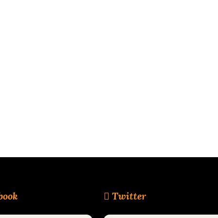
book
Twitter