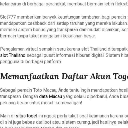
kelancaran di berbagai perangkat, membuat bermain lebih fleks
Slot777 memberikan banyak keuntungan tambahan bagi pemain se
mendapatkan cashback dari setiap taruhan yang mereka lakukan
memiliki sistem bonus yang transparan dan mudah dicairkan, se
bermain tanpa takut mengalami kekalahan besar.
Pengalaman virtual semakin seru karena slot Thailand ditempatka
slot Thailand
sebagai pusat informasi hiburan digital. Sistem hib
pengguna di berbagai platform.
Memanfaatkan Daftar Akun Toge
Sebagai pemain Toto Macau, Anda tentu ingin mendapatkan hasi
transparan. Dengan
data Macau
yang selalu diperbarui, Anda bis
peluang besar untuk meraih kemenangan!
Main di
situs togel
ini nggak perlu takut soal keamanan karena se
di sini juga bebas dari bot atau sistem curang, jadi hasilnya sel