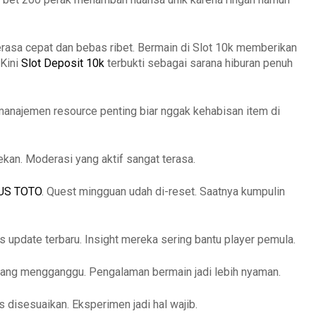
terasa cepat dan bebas ribet. Bermain di Slot 10k memberikan
 Kini
Slot Deposit 10k
terbukti sebagai sarana hiburan penuh
 manajemen resource penting biar nggak kehabisan item di
tekan. Moderasi yang aktif sangat terasa.
US TOTO
. Quest mingguan udah di-reset. Saatnya kumpulin
s update terbaru. Insight mereka sering bantu player pemula.
 yang mengganggu. Pengalaman bermain jadi lebih nyaman.
s disesuaikan. Eksperimen jadi hal wajib.