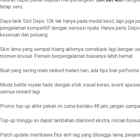
tetap seru.
Daya tarik Slot Depo 10k tak hanya pada modal kecil, tapi juga 
pengalaman kompetitif dengan sensasi nyata. Hanya perlu Depo 
keseruan dan peluang.
Skin lama yang sempat hilang akhirnya comeback lagi dengan se
momen krusial. Pemain berpengalaman biasanya lebih hemat.
Buat yang sering main ranked malam hari, ada tips biar performa 
Mode battle royale hadir dengan efek visual keren, event spesial
semua reward lagi.
Promo top-up akhir pekan ini cuma berlaku 48 jam, jangan sampa
Top-up minggu ini dapat tambahan diamond ekstra, rincian bonus
Patch update membawa fitur anti-lag yang ditunggu lama, penjel