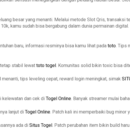
peluang besar yang menanti. Melalui metode Slot Qris, transaksi 
10k, kamu sudah bisa bergabung dalam dunia permainan digital.
ntuhan baru, informasi resminya bisa kamu lihat pada
toto
. Tips
tetap stabil lewat
toto togel
. Komunitas solid bikin toxic bisa di
 menanti, tips leveling cepat, reward login meningkat, simak
SIT
i kelewatan dan cek di
Togel Online
. Banyak streamer mulai baha
nya lanjut di
Togel Online
. Patch kali ini memperbaiki bug minor
asannya ada di
Situs Togel
. Patch perubahan item bikin build haru