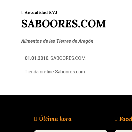
Actualidad BVJ
SABOORES.COM
Alimentos de las Tierras de Aragón
01.01.2010
. SABOORES.COM.
Tienda on-line Saboores.com
Última hora
Face