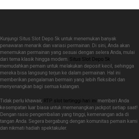
Eksplorasi Beragam Permainan
di Situs Slot Depo 5k
Kunjungi Situs Slot Depo 5k untuk menemukan banyak
penawaran menarik dan variasi permainan. Di sini, Anda akan
menemukan permainan yang sesuai dengan selera Anda, mulai
dari tema klasik hingga modern.
Situs Slot Depo 5k
memudahkan pemain untuk melakukan deposit kecil, sehingga
mereka bisa langsung terjun ke dalam permainan. Hal ini
memberikan pengalaman bermain yang lebih fleksibel dan
menyenangkan bagi semua kalangan.
Tidak perlu khawair,
RTP slot tertinggi hari ini
memberi Anda
kesempatan luar biasa untuk memenangkan jackpot setiap saat!
Dengan rasio pengembalian yang tinggi, kemenangan ada di
tangan Anda. Segera bergabung dengan komunitas pemain kami
dan nikmati hadiah spektakuler.