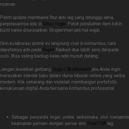
nyaman.
Patch update membawa fitur anti-lag yang ditunggu lama,
penjelasannya ada di
Situs Togel
. Patch perubahan item bikin
build harus disesuaikan. Eksperimen jadi hal wajib.
Skin kolaborasi anime ini langsung viral di komunitas, cara
dapetinnya ada pada
Togel
. Ranked duo lebih seru daripada
solo. Bisa saling backup kalau ada musuh datang.
Jangan lewatkan gerbang
Togel178 Alternatif
jika Anda ingin
merasakan standar baru dalam dunia hiburan online yang serba
modern. Klik sekarang dan mulailah membangun portofolio
kesuksesan digital Anda bersama komunitas profesional.
Related Link
Sebagai penyedia togel online terkemuka, slot menjamin
keamanan pemain dengan server anti
Togel158
lag.