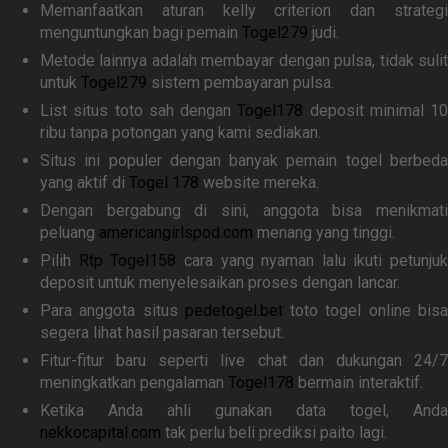
Memanfaatkan aturan kelly criterion dan strategi
menguntungkan bagi pemain
Togel279
judi.
Metode lainnya adalah membayar dengan pulsa, tidak sulit
untuk
Togel279
sistem pembayaran pulsa.
List situs toto sah dengan
Togel178
deposit minimal 10
ribu tanpa potongan yang kami sediakan.
Situs ini populer dengan banyak pemain togel berbeda
yang aktif di
Togel 178
website mereka.
Dengan bergabung di sini, anggota bisa menikmati
peluang
americangirlspod.com
menang yang tinggi.
Pilih
Rtp Togel158
cara yang nyaman lalu ikuti petunjuk
deposit untuk menyelesaikan proses dengan lancar.
Para anggota situs
pedetogel.bet
toto togel online bis
segera lihat hasil pasaran tersebut.
Fitur-fitur baru seperti live chat dan dukungan 24/7
meningkatkan pengalaman
Togel178
bermain interaktif.
Ketika Anda ahli gunakan data togel, Anda
nekkocapital.com
tak perlu beli prediksi paito lagi.