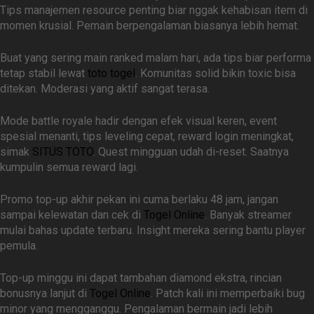
Tips manajemen resource penting biar nggak kehabisan item di
momen krusial. Pemain berpengalaman biasanya lebih hemat.
Buat yang sering main ranked malam hari, ada tips biar performa
tetap stabil lewat
toto togel
. Komunitas solid bikin toxic bisa
ditekan. Moderasi yang aktif sangat terasa.
Mode battle royale hadir dengan efek visual keren, event
spesial menanti, tips leveling cepat, reward login meningkat,
simak
SITUS TOTO
. Quest mingguan udah di-reset. Saatnya
kumpulin semua reward lagi.
Promo top-up akhir pekan ini cuma berlaku 48 jam, jangan
sampai kelewatan dan cek di
Togel Online
. Banyak streamer
mulai bahas update terbaru. Insight mereka sering bantu player
pemula.
Top-up minggu ini dapat tambahan diamond ekstra, rincian
bonusnya lanjut di
Togel Online
. Patch kali ini memperbaiki bug
minor yang mengganggu. Pengalaman bermain jadi lebih