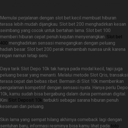
Utama Hiburan Digital Modern
Memulai perjalanan dengan slot bet kecil membuat hiburan
terasa lebih mudah dijangkau. Slot bet 200 menghadirkan kesan
seimbang yang cocok untuk bertahan lama. Slot bet 100
memberi hiburan cepat penuh kejutan menyenangkan.
Slot bet
400
menghadirkan sensasi menegangkan dengan peluang
hadiah besar. Slot bet 200 perak menambah nuansa unik karena
ringan namun tetap seru.
Daya tarik Slot Depo 10k tak hanya pada modal kecil, tapi juga
peluang besar yang menanti. Melalui metode Slot Qris, transaksi
terasa cepat dan bebas ribet. Bermain di Slot 10k memberikan
pengalaman kompetitif dengan sensasi nyata. Hanya perlu Depo
10k, kamu sudah bisa bergabung dalam dunia permainan digital.
Kini
Slot Deposit 10k
terbukti sebagai sarana hiburan penuh
keseruan dan peluang.
Skin lama yang sempat hilang akhirnya comeback lagi dengan
sentuhan baru, informasi resminya bisa kamu lihat pada
toto
.