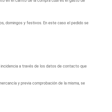
to en el carrito de la compra cuál es el gasto de
os, domingos y festivos. En este caso el pedido se
a incidencia a través de los datos de contacto que
a mercancía y previa comprobación de la misma, se