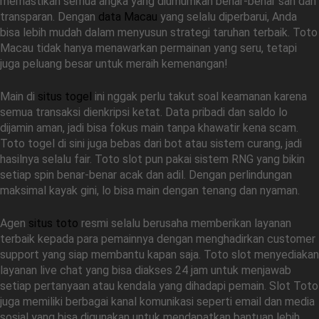
memastikan semua angka yang diumumkan benar-benar sah dan
transparan. Dengan
data Macau
yang selalu diperbarui, Anda
bisa lebih mudah dalam menyusun strategi taruhan terbaik. Toto
Macau tidak hanya menawarkan permainan yang seru, tetapi
juga peluang besar untuk meraih kemenangan!
Main di
situs togel
ini nggak perlu takut soal keamanan karena
semua transaksi dienkripsi ketat. Data pribadi dan saldo lo
dijamin aman, jadi bisa fokus main tanpa khawatir kena scam.
Toto togel di sini juga bebas dari bot atau sistem curang, jadi
hasilnya selalu fair. Toto slot pun pakai sistem RNG yang bikin
setiap spin benar-benar acak dan adil. Dengan perlindungan
maksimal kayak gini, lo bisa main dengan tenang dan nyaman.
Agen
situs toto
resmi selalu berusaha memberikan layanan
terbaik kepada para pemainnya dengan menghadirkan customer
support yang siap membantu kapan saja. Toto slot menyediakan
layanan live chat yang bisa diakses 24 jam untuk menjawab
setiap pertanyaan atau kendala yang dihadapi pemain. Slot Toto
juga memiliki berbagai kanal komunikasi seperti email dan media
sosial yang bisa digunakan untuk mendapatkan bantuan lebih