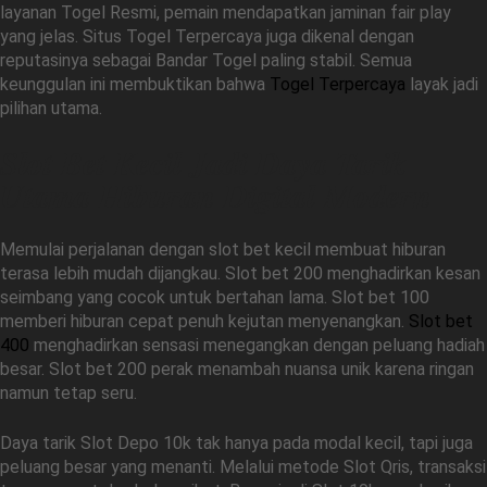
layanan Togel Resmi, pemain mendapatkan jaminan fair play
yang jelas. Situs Togel Terpercaya juga dikenal dengan
reputasinya sebagai Bandar Togel paling stabil. Semua
keunggulan ini membuktikan bahwa
Togel Terpercaya
layak jadi
pilihan utama.
Slot Bet Kecil Jadi Daya Tarik
Utama Hiburan Digital Modern
Memulai perjalanan dengan slot bet kecil membuat hiburan
terasa lebih mudah dijangkau. Slot bet 200 menghadirkan kesan
seimbang yang cocok untuk bertahan lama. Slot bet 100
memberi hiburan cepat penuh kejutan menyenangkan.
Slot bet
400
menghadirkan sensasi menegangkan dengan peluang hadiah
besar. Slot bet 200 perak menambah nuansa unik karena ringan
namun tetap seru.
Daya tarik Slot Depo 10k tak hanya pada modal kecil, tapi juga
peluang besar yang menanti. Melalui metode Slot Qris, transaksi