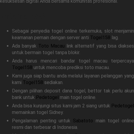
kesuksesan digital Anda bersama komunitas profesional.
Related Link
Sebagai penyedia togel online terkemuka, slot menjamin
keamanan pemain dengan server anti
Togel158
lag.
Ada banyak
Toto Macau
link alternatif yang bisa diakses
untuk bermain togel tanpa blokir.
Anda harus mencari bandar togel macau terpercaya
Togel158
untuk mencoba prediksi toto macau.
Kami juga siap bantu anda melalui layanan pelanggan yang
kami
Togel158
sediakan.
Dengan pilihan deposit dana togel, bettor tak perlu akun
bank untuk
Pedetogel
main togel online.
Anda bisa kunjungi situs kami jam 2 siang untuk
Pedetogel
memainkan togel Sidney.
Pengalaman penting untuk
Sabatoto
main togel online
resmi dan terbesar di Indonesia.