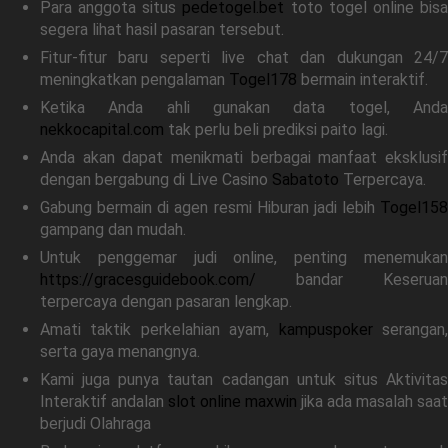
Para anggota situs
pedetogel.bet
toto togel online bis
segera lihat hasil pasaran tersebut.
Fitur-fitur baru seperti live chat dan dukungan 24/7
meningkatkan pengalaman
Togel178
bermain interaktif.
Ketika Anda ahli gunakan data togel, Anda
nekkocapital.com
tak perlu beli prediksi paito lagi.
Anda akan dapat menikmati berbagai manfaat eksklusif
dengan bergabung di Live Casino
Sabatoto
Terpercaya.
Gabung bermain di agen resmi Hiburan jadi lebih
Togel158
gampang dan mudah.
Untuk penggemar judi online, penting menemukan
https://gracesguidebook.com/
bandar Keseruan
terpercaya dengan pasaran lengkap.
Amati taktik perkelahian ayam,
kampuspoker
serangan
serta gaya menangnya.
Kami juga punya tautan cadangan untuk situs Aktivitas
Interaktif andalan
slot online maxwin
jika ada masalah saat
berjudi Olahraga