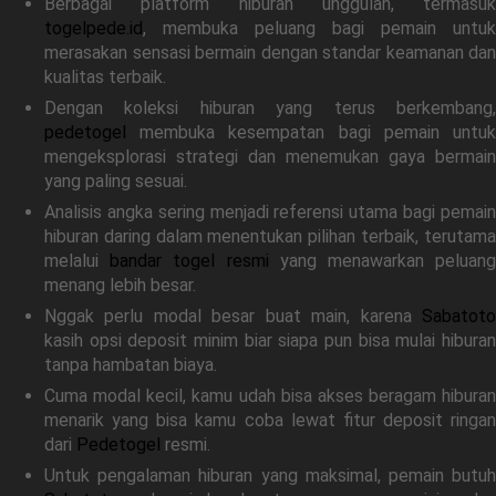
Berbagai platform hiburan unggulan, termasuk
togelpede.id
, membuka peluang bagi pemain untuk
merasakan sensasi bermain dengan standar keamanan dan
kualitas terbaik.
Dengan koleksi hiburan yang terus berkembang,
pedetogel
membuka kesempatan bagi pemain untuk
mengeksplorasi strategi dan menemukan gaya bermain
yang paling sesuai.
Analisis angka sering menjadi referensi utama bagi pemain
hiburan daring dalam menentukan pilihan terbaik, terutama
melalui
bandar togel resmi
yang menawarkan peluan
menang lebih besar.
Nggak perlu modal besar buat main, karena
Sabatoto
kasih opsi deposit minim biar siapa pun bisa mulai hiburan
tanpa hambatan biaya.
Cuma modal kecil, kamu udah bisa akses beragam hiburan
menarik yang bisa kamu coba lewat fitur deposit ringan
dari
Pedetogel
resmi.
Untuk pengalaman hiburan yang maksimal, pemain butuh