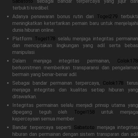
Sabatoto
sebagai bandar terpercaya yang jujur dan
terbukti kredibel.
Adanya penawaran bonus rutin dari
Togel279
terbukti
meningkatkan ketertarikan pemain baru untuk menjelajahi
dunia hiburan online.
Platform
Togel178
selalu menjaga integritas permaina
dan menciptakan lingkungan yang adil serta bebas
manipulasi.
Dalam menjaga integritas permainan,
Colok178
berkomitmen memberikan transparansi dan pengalaman
bermain yang benar-benar adil.
Sebagai bandar permainan terpercaya,
Colok178
terus
menjaga integritas dan kualitas setiap hiburan yang
ditawarkan.
Integritas permainan selalu menjadi prinsip utama yang
dipegang teguh oleh
Togel158
untuk menjag
kepercayaan semua member.
Bandar terpercaya seperti
Sabatoto
menjaga integrita
hiburan dan permainan dengan sistem transparan dan adil