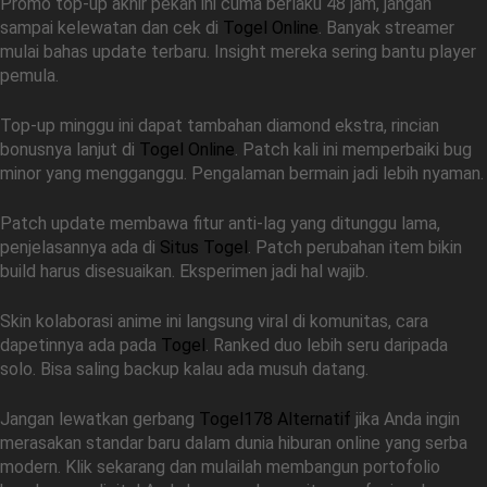
Promo top-up akhir pekan ini cuma berlaku 48 jam, jangan
sampai kelewatan dan cek di
Togel Online
. Banyak streamer
mulai bahas update terbaru. Insight mereka sering bantu player
pemula.
Top-up minggu ini dapat tambahan diamond ekstra, rincian
bonusnya lanjut di
Togel Online
. Patch kali ini memperbaiki bug
minor yang mengganggu. Pengalaman bermain jadi lebih nyaman.
Patch update membawa fitur anti-lag yang ditunggu lama,
penjelasannya ada di
Situs Togel
. Patch perubahan item bikin
build harus disesuaikan. Eksperimen jadi hal wajib.
Skin kolaborasi anime ini langsung viral di komunitas, cara
dapetinnya ada pada
Togel
. Ranked duo lebih seru daripada
solo. Bisa saling backup kalau ada musuh datang.
Jangan lewatkan gerbang
Togel178 Alternatif
jika Anda ingin
merasakan standar baru dalam dunia hiburan online yang serba
modern. Klik sekarang dan mulailah membangun portofolio