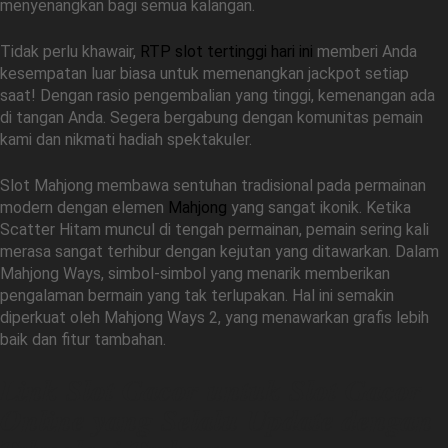
menyenangkan bagi semua kalangan.
Tidak perlu khawair,
RTP slot tertinggi hari ini
memberi Anda
kesempatan luar biasa untuk memenangkan jackpot setiap
saat! Dengan rasio pengembalian yang tinggi, kemenangan ada
di tangan Anda. Segera bergabung dengan komunitas pemain
kami dan nikmati hadiah spektakuler.
Slot Mahjong membawa sentuhan tradisional pada permainan
modern dengan elemen
Mahjong
yang sangat ikonik. Ketika
Scatter Hitam muncul di tengah permainan, pemain sering kali
merasa sangat terhibur dengan kejutan yang ditawarkan. Dalam
Mahjong Ways, simbol-simbol yang menarik memberikan
pengalaman bermain yang tak terlupakan. Hal ini semakin
diperkuat oleh Mahjong Ways 2, yang menawarkan grafis lebih
baik dan fitur tambahan.
Link Slot Gacor untuk Slot Gacor
Online yang Selalu Update dengan