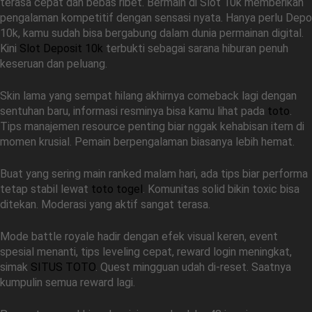
terasa cepat dan bebas ribet. Bermain di Slot 10k memberikan
pengalaman kompetitif dengan sensasi nyata. Hanya perlu Depo
10k, kamu sudah bisa bergabung dalam dunia permainan digital.
Kini
Slot Deposit 10k
terbukti sebagai sarana hiburan penuh
keseruan dan peluang.
Skin lama yang sempat hilang akhirnya comeback lagi dengan
sentuhan baru, informasi resminya bisa kamu lihat pada
toto
.
Tips manajemen resource penting biar nggak kehabisan item di
momen krusial. Pemain berpengalaman biasanya lebih hemat.
Buat yang sering main ranked malam hari, ada tips biar performa
tetap stabil lewat
toto togel
. Komunitas solid bikin toxic bisa
ditekan. Moderasi yang aktif sangat terasa.
Mode battle royale hadir dengan efek visual keren, event
spesial menanti, tips leveling cepat, reward login meningkat,
simak
SITUS TOTO
. Quest mingguan udah di-reset. Saatnya
kumpulin semua reward lagi.