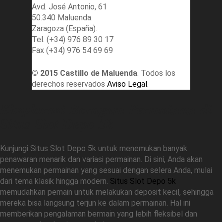
Avd. José Antonio, 61
50.340 Maluenda.
Zaragoza (España).
Tel. (+34) 976 89 30 17
Fax (+34) 976 54 69 69
© 2015 Castillo de Maluenda
. Todos los
derechos reservados
Aviso Legal
.
Eksplorasi Beragam Permainan di
Situs Slot Depo 5k
Kunjungi Situs Slot Depo 5k untuk menemukan banyak
penawaran menarik dan variasi permainan. Di sini, Anda akan
menemukan permainan yang sesuai dengan selera Anda, mulai
dari tema klasik hingga modern.
Situs Slot Depo 5k
memudahkan pemain untuk melakukan deposit kecil, sehingga
mereka bisa langsung terjun ke dalam permainan. Hal ini
memberikan pengalaman bermain yang lebih fleksibel dan