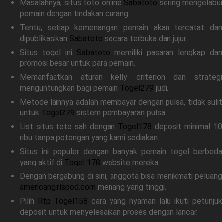
Masalahnya, situs toto online
Sabatoto
sering mengelabui
pemain dengan tindakan curang.
Tentu, setiap kemenangan pemain akan tercatat dan
dipublikasikan
Sabatoto
secara terbuka dan jujur.
Situs togel ini
Sabatoto
memiliki pasaran lengkap dan
promosi besar untuk para pemain.
Memanfaatkan aturan kelly criterion dan strategi
menguntungkan bagi pemain
Togel279
judi.
Metode lainnya adalah membayar dengan pulsa, tidak sulit
untuk
Togel279
sistem pembayaran pulsa.
List situs toto sah dengan
Togel178
deposit minimal 10
ribu tanpa potongan yang kami sediakan.
Situs ini populer dengan banyak pemain togel berbeda
yang aktif di
Togel 178
website mereka.
Dengan bergabung di sini, anggota bisa menikmati peluang
americangirlspod.com
menang yang tinggi.
Pilih
Rtp Togel158
cara yang nyaman lalu ikuti petunjuk
deposit untuk menyelesaikan proses dengan lancar.