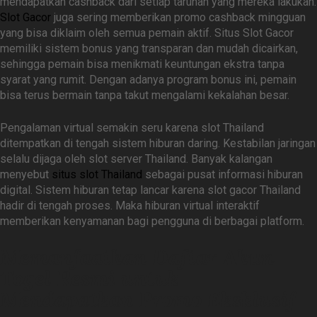
mendapatkan cashback dari setiap taruhan yang mereka lakukan.
Slot Gacor
juga sering memberikan promo cashback mingguan
yang bisa diklaim oleh semua pemain aktif. Situs Slot Gacor
memiliki sistem bonus yang transparan dan mudah dicairkan,
sehingga pemain bisa menikmati keuntungan ekstra tanpa
syarat yang rumit. Dengan adanya program bonus ini, pemain
bisa terus bermain tanpa takut mengalami kekalahan besar.
Pengalaman virtual semakin seru karena slot Thailand
ditempatkan di tengah sistem hiburan daring. Kestabilan jaringan
selalu dijaga oleh slot server Thailand. Banyak kalangan
menyebut
situs slot Thailand
sebagai pusat informasi hiburan
digital. Sistem hiburan tetap lancar karena slot gacor Thailand
hadir di tengah proses. Maka hiburan virtual interaktif
memberikan kenyamanan bagi pengguna di berbagai platform.
Memanfaatkan Daftar Akun
Togel Resmi untuk
Mendapatkan Promo Eksklusif