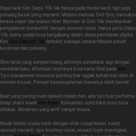
Daya tarik Slot Depo 10k tak hanya pada modal kecil, tapi juga
peluang besar yang menanti. Melalui metode Slot Qris, transaksi
terasa cepat dan bebas ribet. Bermain di Slot 10k memberikan
pengalaman kompetitif dengan sensasi nyata. Hanya perlu Depo
10k, kamu sudah bisa bergabung dalam dunia permainan digital.
Kini
Slot Deposit 10k
terbukti sebagai sarana hiburan penuh
keseruan dan peluang.
Skin lama yang sempat hilang akhirnya comeback lagi dengan
sentuhan baru, informasi resminya bisa kamu lihat pada
toto
.
Tips manajemen resource penting biar nggak kehabisan item di
momen krusial. Pemain berpengalaman biasanya lebih hemat.
Buat yang sering main ranked malam hari, ada tips biar performa
tetap stabil lewat
toto togel
. Komunitas solid bikin toxic bisa
ditekan. Moderasi yang aktif sangat terasa.
Mode battle royale hadir dengan efek visual keren, event
spesial menanti, tips leveling cepat, reward login meningkat,