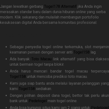
Jangan lewatkan gerbang
Togel178 Alternatif
jika Anda ingin
merasakan standar baru dalam dunia hiburan online yang serba
modern. Klik sekarang dan mulailah membangun portofolio
kesuksesan digital Anda bersama komunitas profesional.
Related Link
Sebagai penyedia togel online terkemuka, slot menjamin
keamanan pemain dengan server anti
Togel158
lag.
Ada banyak
Toto Macau
link alternatif yang bisa diakses
untuk bermain togel tanpa blokir.
Anda harus mencari bandar togel macau terpercaya
Togel158
untuk mencoba prediksi toto macau.
Kami juga siap bantu anda melalui layanan pelanggan yang
kami
Togel158
sediakan.
Dengan pilihan deposit dana togel, bettor tak perlu akun
bank untuk
Pedetogel
main togel online.
Anda bisa kunjungi situs kami jam 2 siang untuk
Pedetogel