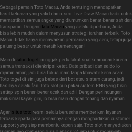
Sebagai pemain Toto Macau, Anda tentu ingin mendapatkan
hasil keluaran yang valid dan resmi. Live Draw Macau hadir untuk
memastikan semua angka yang diumumkan benar-benar sah dan
transparan. Dengan
data Macau
yang selalu diperbarui, Anda
bisa lebih mudah dalam menyusun strategi taruhan terbaik. Toto
Macau tidak hanya menawarkan permainan yang seru, tetapi juga
peluang besar untuk meraih kemenangan!
Main di
situs togel
ini nggak perlu takut soal keamanan karena
semua transaksi dienkripsi ketat. Data pribadi dan saldo lo
dijamin aman, jadi bisa fokus main tanpa khawatir kena scam.
Toto togel di sini juga bebas dari bot atau sistem curang, jadi
hasilnya selalu fair. Toto slot pun pakai sistem RNG yang bikin
setiap spin benar-benar acak dan adil. Dengan perlindungan
maksimal kayak gini, lo bisa main dengan tenang dan nyaman.
Agen
situs toto
resmi selalu berusaha memberikan layanan
terbaik kepada para pemainnya dengan menghadirkan customer
support yang siap membantu kapan saja. Toto slot menyediakan
layanan live chat yang bisa diakses 24 jam untuk menjawab