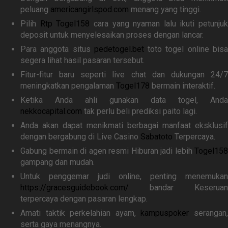
peluang
americangirlspod.com
menang yang tinggi.
Pilih
Rtp Togel158
cara yang nyaman lalu ikuti petunjuk
deposit untuk menyelesaikan proses dengan lancar.
Para anggota situs
pedetogel.bet
toto togel online bis
segera lihat hasil pasaran tersebut.
Fitur-fitur baru seperti live chat dan dukungan 24/7
meningkatkan pengalaman
Togel178
bermain interaktif.
Ketika Anda ahli gunakan data togel, Anda
nekkocapital.com
tak perlu beli prediksi paito lagi.
Anda akan dapat menikmati berbagai manfaat eksklusif
dengan bergabung di Live Casino
Sabatoto
Terpercaya.
Gabung bermain di agen resmi Hiburan jadi lebih
Togel158
gampang dan mudah.
Untuk penggemar judi online, penting menemukan
https://gracesguidebook.com/
bandar Keseruan
terpercaya dengan pasaran lengkap.
Amati taktik perkelahian ayam,
kampuspoker
serangan
serta gaya menangnya.