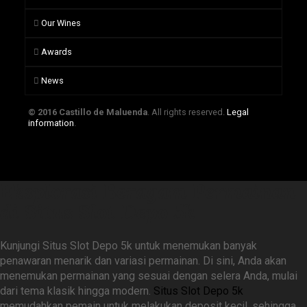
Our Wines
Awards
News
© 2016 Castillo de Maluenda
. All rights reserved.
Legal
information
.
Eksplorasi Beragam Permainan
di Situs Slot Depo 5k
Kunjungi Situs Slot Depo 5k untuk menemukan banyak
penawaran menarik dan variasi permainan. Di sini, Anda akan
menemukan permainan yang sesuai dengan selera Anda, mulai
dari tema klasik hingga modern.
Situs Slot Depo 5k
memudahkan pemain untuk melakukan deposit kecil, sehingga