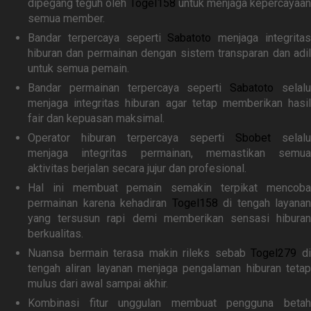
dipegang teguh oleh
Togel158
untuk menjaga kepercayaan
semua member.
Bandar terpercaya seperti
Sabatoto
menjaga integrita
hiburan dan permainan dengan sistem transparan dan adil
untuk semua pemain.
Bandar permainan terpercaya seperti
Sabatoto
selal
menjaga integritas hiburan agar tetap memberikan hasil
fair dan kepuasan maksimal.
Operator hiburan terpercaya seperti
Sbobet
selalu
menjaga integritas permainan, memastikan semua
aktivitas berjalan secara jujur dan profesional.
Hal ini membuat pemain semakin terpikat mencoba
permainan karena kehadiran
Togel158
di tengah layanan
yang tersusun rapi demi memberikan sensasi hiburan
berkualitas.
Nuansa bermain terasa makin rileks sebab
Togel279
d
tengah aliran layanan menjaga pengalaman hiburan tetap
mulus dari awal sampai akhir.
Kombinasi fitur unggulan membuat pengguna betah