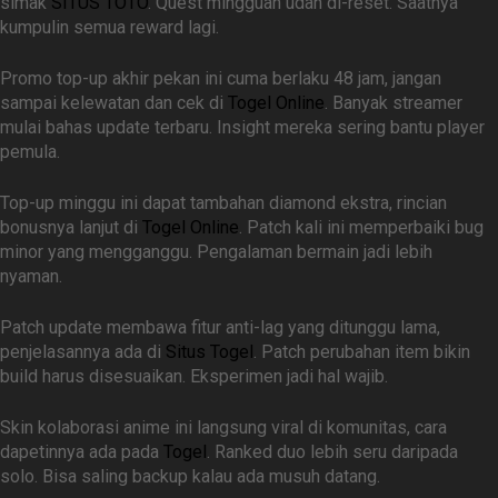
simak
SITUS TOTO
. Quest mingguan udah di-reset. Saatnya
kumpulin semua reward lagi.
Promo top-up akhir pekan ini cuma berlaku 48 jam, jangan
sampai kelewatan dan cek di
Togel Online
. Banyak streamer
mulai bahas update terbaru. Insight mereka sering bantu player
pemula.
Top-up minggu ini dapat tambahan diamond ekstra, rincian
bonusnya lanjut di
Togel Online
. Patch kali ini memperbaiki bug
minor yang mengganggu. Pengalaman bermain jadi lebih
nyaman.
Patch update membawa fitur anti-lag yang ditunggu lama,
penjelasannya ada di
Situs Togel
. Patch perubahan item bikin
build harus disesuaikan. Eksperimen jadi hal wajib.
Skin kolaborasi anime ini langsung viral di komunitas, cara
dapetinnya ada pada
Togel
. Ranked duo lebih seru daripada
solo. Bisa saling backup kalau ada musuh datang.