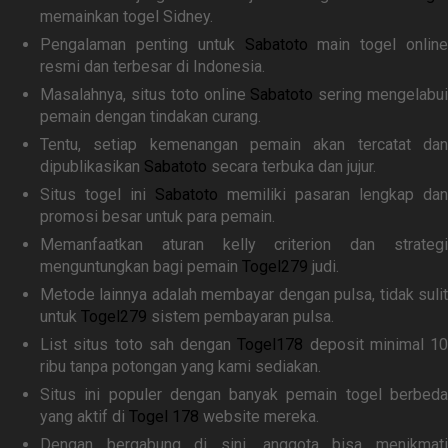
memainkan togel Sidney.
Pengalaman penting untuk
Sabatoto
main togel online
resmi dan terbesar di Indonesia.
Masalahnya, situs toto online
Sabatoto
sering mengelabu
pemain dengan tindakan curang.
Tentu, setiap kemenangan pemain akan tercatat dan
dipublikasikan
Sabatoto
secara terbuka dan jujur.
Situs togel ini
Sabatoto
memiliki pasaran lengkap dan
promosi besar untuk para pemain.
Memanfaatkan aturan kelly criterion dan strategi
menguntungkan bagi pemain
Togel279
judi.
Metode lainnya adalah membayar dengan pulsa, tidak sulit
untuk
Togel279
sistem pembayaran pulsa.
List situs toto sah dengan
Togel178
deposit minimal 10
ribu tanpa potongan yang kami sediakan.
Situs ini populer dengan banyak pemain togel berbeda
yang aktif di
Togel 178
website mereka.
Dengan bergabung di sini, anggota bisa menikmati