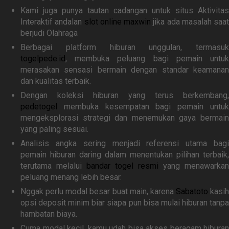
Kami juga punya tautan cadangan untuk situs Aktivitas
Interaktif andalan
slot online maxwin
jika ada masalah saat
berjudi Olahraga
Berbagai platform hiburan unggulan, termasuk
togelpede.id
, membuka peluang bagi pemain untuk
merasakan sensasi bermain dengan standar keamanan
dan kualitas terbaik.
Dengan koleksi hiburan yang terus berkembang,
pedetogel
membuka kesempatan bagi pemain untuk
mengeksplorasi strategi dan menemukan gaya bermain
yang paling sesuai.
Analisis angka sering menjadi referensi utama bagi
pemain hiburan daring dalam menentukan pilihan terbaik,
terutama melalui
bandar togel resmi
yang menawarkan
peluang menang lebih besar.
Nggak perlu modal besar buat main, karena
Sabatoto
kasih
opsi deposit minim biar siapa pun bisa mulai hiburan tanpa
hambatan biaya.
Cuma modal kecil, kamu udah bisa akses beragam hiburan