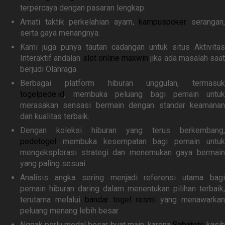
terpercaya dengan pasaran lengkap.
Amati taktik perkelahian ayam,
kampuspoker
serangan
serta gaya menangnya.
Kami juga punya tautan cadangan untuk situs Aktivitas
Interaktif andalan
slot online maxwin
jika ada masalah saat
berjudi Olahraga
Berbagai platform hiburan unggulan, termasuk
togelpede.id
, membuka peluang bagi pemain untuk
merasakan sensasi bermain dengan standar keamanan
dan kualitas terbaik.
Dengan koleksi hiburan yang terus berkembang,
pedetogel
membuka kesempatan bagi pemain untuk
mengeksplorasi strategi dan menemukan gaya bermain
yang paling sesuai.
Analisis angka sering menjadi referensi utama bagi
pemain hiburan daring dalam menentukan pilihan terbaik,
terutama melalui
bandar togel resmi
yang menawarkan
peluang menang lebih besar.
Nggak perlu modal besar buat main, karena
Sabatoto
kasih