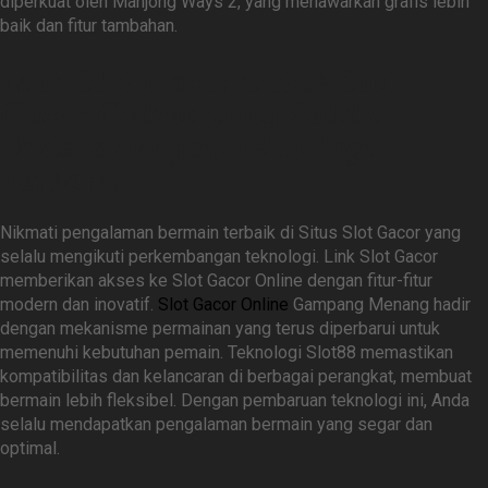
diperkuat oleh Mahjong Ways 2, yang menawarkan grafis lebih
baik dan fitur tambahan.
Link Slot Gacor untuk Slot
Gacor Online yang Selalu
Update dengan Teknologi
Terbaru
Nikmati pengalaman bermain terbaik di Situs Slot Gacor yang
selalu mengikuti perkembangan teknologi. Link Slot Gacor
memberikan akses ke Slot Gacor Online dengan fitur-fitur
modern dan inovatif.
Slot Gacor Online
Gampang Menang hadir
dengan mekanisme permainan yang terus diperbarui untuk
memenuhi kebutuhan pemain. Teknologi Slot88 memastikan
kompatibilitas dan kelancaran di berbagai perangkat, membuat
bermain lebih fleksibel. Dengan pembaruan teknologi ini, Anda
selalu mendapatkan pengalaman bermain yang segar dan
optimal.