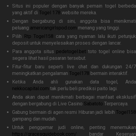
Situs ini populer dengan banyak pemain togel berbeda
yang aktif di
Togel 178
website mereka.
Dengan bergabung di sini, anggota bisa menikmati
peluang
americangirlspod.com
menang yang tinggi.
Pilih
Rtp Togel158
cara yang nyaman lalu ikuti petunjuk
deposit untuk menyelesaikan proses dengan lancar.
Para anggota situs
pedetogel.bet
toto togel online bis
segera lihat hasil pasaran tersebut.
Fitur-fitur baru seperti live chat dan dukungan 24/7
meningkatkan pengalaman
Togel178
bermain interaktif.
Ketika Anda ahli gunakan data togel, Anda
nekkocapital.com
tak perlu beli prediksi paito lagi.
Anda akan dapat menikmati berbagai manfaat eksklusif
dengan bergabung di Live Casino
Sabatoto
Terpercaya.
Gabung bermain di agen resmi Hiburan jadi lebih
Togel158
gampang dan mudah.
Untuk penggemar judi online, penting menemukan
https://gracesguidebook.com/
bandar Keseruan