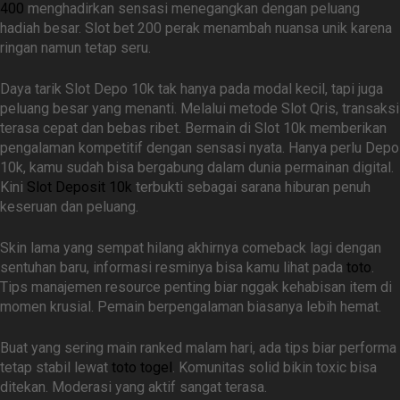
400
menghadirkan sensasi menegangkan dengan peluang
hadiah besar. Slot bet 200 perak menambah nuansa unik karena
ringan namun tetap seru.
Daya tarik Slot Depo 10k tak hanya pada modal kecil, tapi juga
peluang besar yang menanti. Melalui metode Slot Qris, transaksi
terasa cepat dan bebas ribet. Bermain di Slot 10k memberikan
pengalaman kompetitif dengan sensasi nyata. Hanya perlu Depo
10k, kamu sudah bisa bergabung dalam dunia permainan digital.
Kini
Slot Deposit 10k
terbukti sebagai sarana hiburan penuh
keseruan dan peluang.
Skin lama yang sempat hilang akhirnya comeback lagi dengan
sentuhan baru, informasi resminya bisa kamu lihat pada
toto
.
Tips manajemen resource penting biar nggak kehabisan item di
momen krusial. Pemain berpengalaman biasanya lebih hemat.
Buat yang sering main ranked malam hari, ada tips biar performa
tetap stabil lewat
toto togel
. Komunitas solid bikin toxic bisa
ditekan. Moderasi yang aktif sangat terasa.