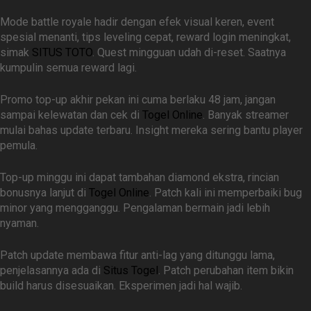
Mode battle royale hadir dengan efek visual keren, event
spesial menanti, tips leveling cepat, reward login meningkat,
simak
SITUS TOTO
. Quest mingguan udah di-reset. Saatnya
kumpulin semua reward lagi.
Promo top-up akhir pekan ini cuma berlaku 48 jam, jangan
sampai kelewatan dan cek di
Togel Online
. Banyak streamer
mulai bahas update terbaru. Insight mereka sering bantu player
pemula.
Top-up minggu ini dapat tambahan diamond ekstra, rincian
bonusnya lanjut di
Togel Online
. Patch kali ini memperbaiki bug
minor yang mengganggu. Pengalaman bermain jadi lebih
nyaman.
Patch update membawa fitur anti-lag yang ditunggu lama,
penjelasannya ada di
Situs Togel
. Patch perubahan item bikin
build harus disesuaikan. Eksperimen jadi hal wajib.