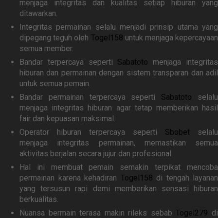
menjaga integritas dan kualitas setiap hiburan yang
ditawarkan.
Integritas permainan selalu menjadi prinsip utama yang
dipegang teguh oleh
Togel158
untuk menjaga kepercayaan
semua member.
Bandar terpercaya seperti
Sabatoto
menjaga integrita
hiburan dan permainan dengan sistem transparan dan adil
untuk semua pemain.
Bandar permainan terpercaya seperti
Sabatoto
selal
menjaga integritas hiburan agar tetap memberikan hasil
fair dan kepuasan maksimal.
Operator hiburan terpercaya seperti
Sbobet
selalu
menjaga integritas permainan, memastikan semua
aktivitas berjalan secara jujur dan profesional.
Hal ini membuat pemain semakin terpikat mencoba
permainan karena kehadiran
Togel158
di tengah layanan
yang tersusun rapi demi memberikan sensasi hiburan
berkualitas.
Nuansa bermain terasa makin rileks sebab
Togel279
d