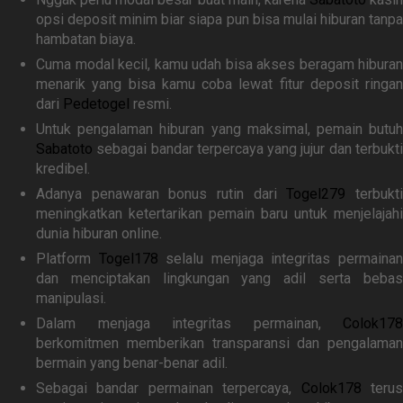
opsi deposit minim biar siapa pun bisa mulai hiburan tanpa
hambatan biaya.
Cuma modal kecil, kamu udah bisa akses beragam hiburan
menarik yang bisa kamu coba lewat fitur deposit ringan
dari
Pedetogel
resmi.
Untuk pengalaman hiburan yang maksimal, pemain butuh
Sabatoto
sebagai bandar terpercaya yang jujur dan terbukti
kredibel.
Adanya penawaran bonus rutin dari
Togel279
terbukt
meningkatkan ketertarikan pemain baru untuk menjelajahi
dunia hiburan online.
Platform
Togel178
selalu menjaga integritas permaina
dan menciptakan lingkungan yang adil serta bebas
manipulasi.
Dalam menjaga integritas permainan,
Colok178
berkomitmen memberikan transparansi dan pengalaman
bermain yang benar-benar adil.
Sebagai bandar permainan terpercaya,
Colok178
teru