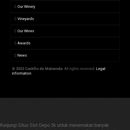
Our Winery
Vineyards
Our Wines
Awards
News
© 2022 Castillo de Maluenda
. All rights reserved.
Legal
information
.
Eksplorasi Beragam Permainan
di Situs Slot Depo 5k
Kunjungi Situs Slot Depo 5k untuk menemukan banyak