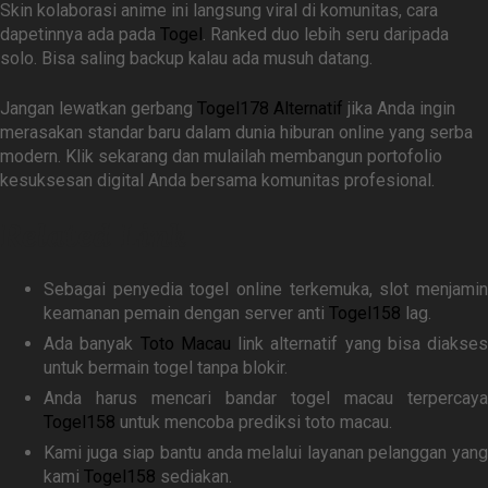
Skin kolaborasi anime ini langsung viral di komunitas, cara
dapetinnya ada pada
Togel
. Ranked duo lebih seru daripada
solo. Bisa saling backup kalau ada musuh datang.
Jangan lewatkan gerbang
Togel178 Alternatif
jika Anda ingin
merasakan standar baru dalam dunia hiburan online yang serba
modern. Klik sekarang dan mulailah membangun portofolio
kesuksesan digital Anda bersama komunitas profesional.
Related Link
Sebagai penyedia togel online terkemuka, slot menjamin
keamanan pemain dengan server anti
Togel158
lag.
Ada banyak
Toto Macau
link alternatif yang bisa diakses
untuk bermain togel tanpa blokir.
Anda harus mencari bandar togel macau terpercaya
Togel158
untuk mencoba prediksi toto macau.
Kami juga siap bantu anda melalui layanan pelanggan yang
kami
Togel158
sediakan.