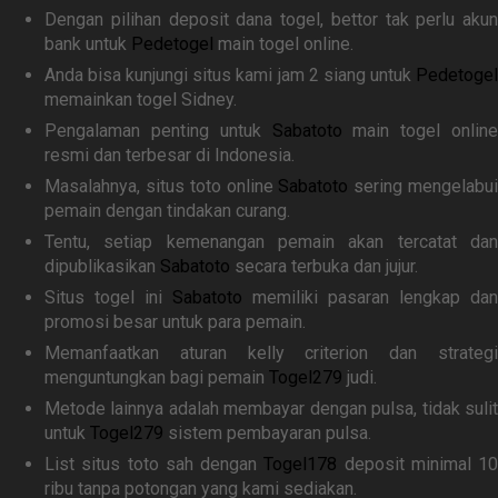
Dengan pilihan deposit dana togel, bettor tak perlu akun
bank untuk
Pedetogel
main togel online.
Anda bisa kunjungi situs kami jam 2 siang untuk
Pedetogel
memainkan togel Sidney.
Pengalaman penting untuk
Sabatoto
main togel online
resmi dan terbesar di Indonesia.
Masalahnya, situs toto online
Sabatoto
sering mengelabu
pemain dengan tindakan curang.
Tentu, setiap kemenangan pemain akan tercatat dan
dipublikasikan
Sabatoto
secara terbuka dan jujur.
Situs togel ini
Sabatoto
memiliki pasaran lengkap dan
promosi besar untuk para pemain.
Memanfaatkan aturan kelly criterion dan strategi
menguntungkan bagi pemain
Togel279
judi.
Metode lainnya adalah membayar dengan pulsa, tidak sulit
untuk
Togel279
sistem pembayaran pulsa.
List situs toto sah dengan
Togel178
deposit minimal 10
ribu tanpa potongan yang kami sediakan.