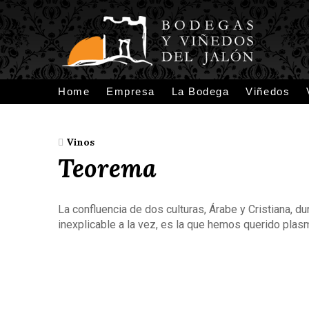
Home
Empresa
La Bodega
Viñedos
Vinos
Teorema
La confluencia de dos culturas, Árabe y Cristiana, du
inexplicable a la vez, es la que hemos querido pl