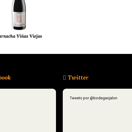
rnacha Viñas Viejas
book
Twitter
Tweets por @bodegasjalon