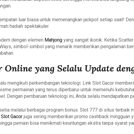
angan.
patan luar biasa untuk memenangkan jackpot setiap saat! Deng
ati hadiah spektakuler.
modern dengan elemen
Mahjong
yang sangat ikonik. Ketika Scatte
 Ways, simbol-simbol yang menarik memberikan pengalaman bermai
mbahan.
r Online yang Selalu Update den
lalu mengikuti perkembangan teknologi. Link Slot Gacor memberik
me permainan yang terus diperbarui untuk memenuhi kebutuhan
ibel. Dengan pembaruan teknologi ini, Anda selalu mendapatkan 
tia melalui berbagai program bonus. Slot 777 di situs terbai
.
Slot Gacor
juga sering memberikan promo cashback mingguan yan
hingga pemain bisa menikmati keuntungan ekstra tanpa syarat ya