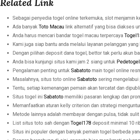
Related Link
Sebagai penyedia togel online terkemuka, slot menjamin 
Ada banyak
Toto Macau
link alternatif yang bisa diakses u
Anda harus mencari bandar togel macau terpercaya
Togel1
Kami juga siap bantu anda melalui layanan pelanggan yang
Dengan pilihan deposit dana togel, bettor tak perlu akun b
Anda bisa kunjungi situs kami jam 2 siang untuk
Pedetogel
Pengalaman penting untuk
Sabatoto
main togel online resm
Masalahnya, situs toto online
Sabatoto
sering mengelabui 
Tentu, setiap kemenangan pemain akan tercatat dan dipubl
Situs togel ini
Sabatoto
memiliki pasaran lengkap dan prom
Memanfaatkan aturan kelly criterion dan strategi mengun
Metode lainnya adalah membayar dengan pulsa, tidak sulit
List situs toto sah dengan
Togel178
deposit minimal 10 ri
Situs ini populer dengan banyak pemain togel berbeda yang