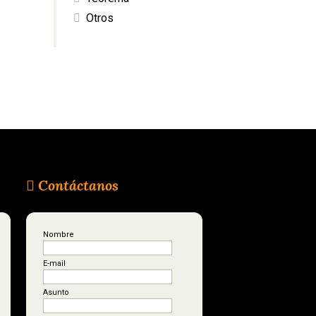
Otros
Contáctanos
Nombre
E-mail
Asunto