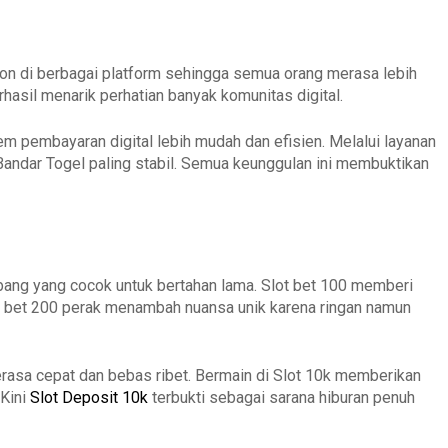
ton di berbagai platform sehingga semua orang merasa lebih
asil menarik perhatian banyak komunitas digital.
em pembayaran digital lebih mudah dan efisien. Melalui layanan
Bandar Togel paling stabil. Semua keunggulan ini membuktikan
bang yang cocok untuk bertahan lama. Slot bet 100 memberi
 bet 200 perak menambah nuansa unik karena ringan namun
terasa cepat dan bebas ribet. Bermain di Slot 10k memberikan
 Kini
Slot Deposit 10k
terbukti sebagai sarana hiburan penuh