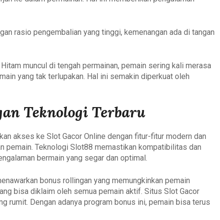
an rasio pengembalian yang tinggi, kemenangan ada di tangan
r Hitam muncul di tengah permainan, pemain sering kali merasa
n yang tak terlupakan. Hal ini semakin diperkuat oleh
gan Teknologi Terbaru
an akses ke Slot Gacor Online dengan fitur-fitur modern dan
 pemain. Teknologi Slot88 memastikan kompatibilitas dan
pengalaman bermain yang segar dan optimal.
k menawarkan bonus rollingan yang memungkinkan pemain
g bisa diklaim oleh semua pemain aktif. Situs Slot Gacor
ng rumit. Dengan adanya program bonus ini, pemain bisa terus