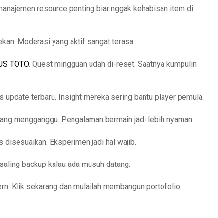
 manajemen resource penting biar nggak kehabisan item di
tekan. Moderasi yang aktif sangat terasa.
US TOTO
. Quest mingguan udah di-reset. Saatnya kumpulin
s update terbaru. Insight mereka sering bantu player pemula.
 yang mengganggu. Pengalaman bermain jadi lebih nyaman.
s disesuaikan. Eksperimen jadi hal wajib.
 saling backup kalau ada musuh datang.
ern. Klik sekarang dan mulailah membangun portofolio