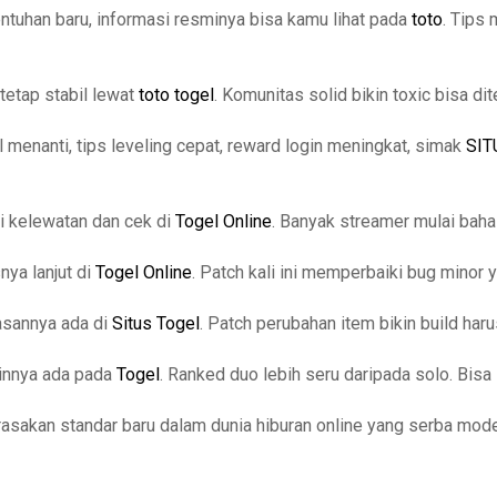
ntuhan baru, informasi resminya bisa kamu lihat pada
toto
. Tips
tetap stabil lewat
toto togel
. Komunitas solid bikin toxic bisa di
 menanti, tips leveling cepat, reward login meningkat, simak
SIT
i kelewatan dan cek di
Togel Online
. Banyak streamer mulai baha
nya lanjut di
Togel Online
. Patch kali ini memperbaiki bug minor
asannya ada di
Situs Togel
. Patch perubahan item bikin build haru
tinnya ada pada
Togel
. Ranked duo lebih seru daripada solo. Bisa
rasakan standar baru dalam dunia hiburan online yang serba mod