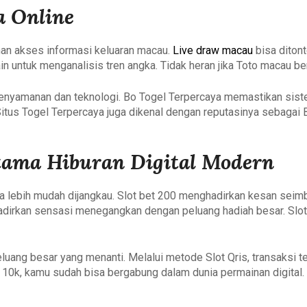
a Online
han akses informasi keluaran macau.
Live draw macau
bisa diton
untuk menganalisis tren angka. Tidak heran jika Toto macau berh
l kenyamanan dan teknologi. Bo Togel Terpercaya memastikan sist
Situs Togel Terpercaya juga dikenal dengan reputasinya sebagai 
Utama Hiburan Digital Modern
sa lebih mudah dijangkau. Slot bet 200 menghadirkan kesan seim
irkan sensasi menegangkan dengan peluang hadiah besar. Slot
peluang besar yang menanti. Melalui metode Slot Qris, transaksi 
10k, kamu sudah bisa bergabung dalam dunia permainan digital.