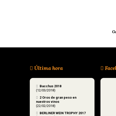
Ga
Última hora
Face
Bacchus 2018
(12/03/2018)
2 Oros de gran peso en
nuestros vinos
(22/02/2018)
BERLINER WEIN TROPHY 2017