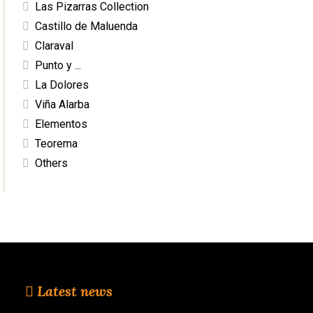
Las Pizarras Collection
Castillo de Maluenda
Claraval
Punto y ...
La Dolores
Viña Alarba
Elementos
Teorema
Others
Latest news