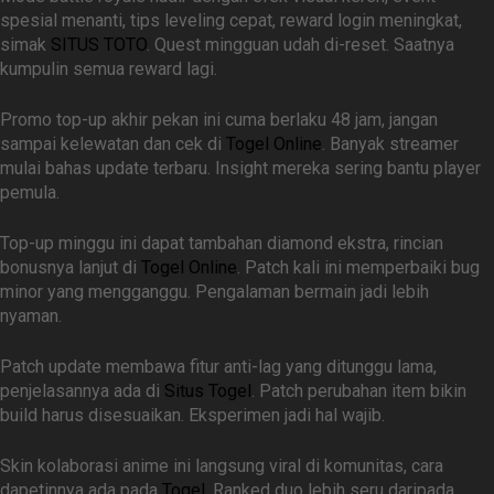
spesial menanti, tips leveling cepat, reward login meningkat,
simak
SITUS TOTO
. Quest mingguan udah di-reset. Saatnya
kumpulin semua reward lagi.
Promo top-up akhir pekan ini cuma berlaku 48 jam, jangan
sampai kelewatan dan cek di
Togel Online
. Banyak streamer
mulai bahas update terbaru. Insight mereka sering bantu player
pemula.
Top-up minggu ini dapat tambahan diamond ekstra, rincian
bonusnya lanjut di
Togel Online
. Patch kali ini memperbaiki bug
minor yang mengganggu. Pengalaman bermain jadi lebih
nyaman.
Patch update membawa fitur anti-lag yang ditunggu lama,
penjelasannya ada di
Situs Togel
. Patch perubahan item bikin
build harus disesuaikan. Eksperimen jadi hal wajib.
Skin kolaborasi anime ini langsung viral di komunitas, cara
dapetinnya ada pada
Togel
. Ranked duo lebih seru daripada