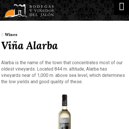
Wines
Viña Alarba
Alarba is the name of the town that concentrates most of our
oldest vineyards. Located 844 m. altitude, Alarba has
vineyards near of 1,000 m. above sea level, which determines
the low yields and good quality of these.