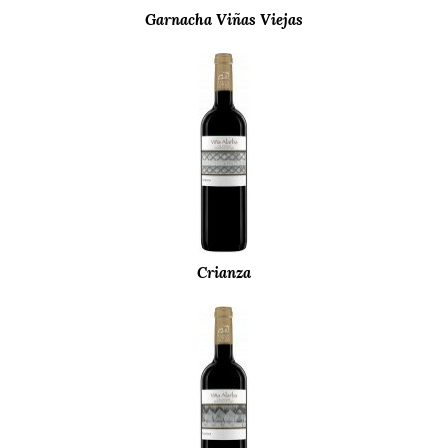
Garnacha Viñas Viejas
Crianza