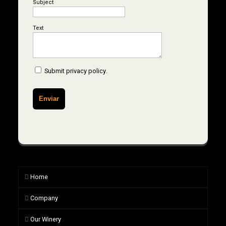
Subject
Text
Submit
privacy policy
.
Home
Company
Our Winery