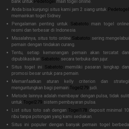
bank untuk
Pedetogel
main togel online.
Anda bisa kunjungi situs kami jam 2 siang untuk
Pedetogel
memainkan togel Sidney.
Pengalaman penting untuk
Sabatoto
main togel online
resmi dan terbesar di Indonesia.
Masalahnya, situs toto online
Sabatoto
sering mengelabu
pemain dengan tindakan curang.
Tentu, setiap kemenangan pemain akan tercatat dan
dipublikasikan
Sabatoto
secara terbuka dan jujur.
Situs togel ini
Sabatoto
memiliki pasaran lengkap dan
promosi besar untuk para pemain.
Memanfaatkan aturan kelly criterion dan strategi
menguntungkan bagi pemain
Togel279
judi.
Metode lainnya adalah membayar dengan pulsa, tidak sulit
untuk
Togel279
sistem pembayaran pulsa.
List situs toto sah dengan
Togel178
deposit minimal 10
ribu tanpa potongan yang kami sediakan.
Situs ini populer dengan banyak pemain togel berbeda