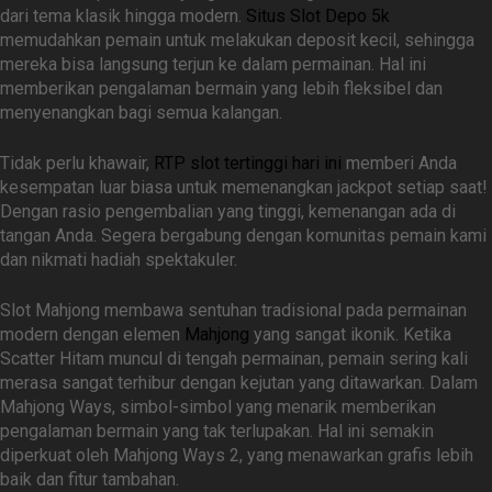
dari tema klasik hingga modern.
Situs Slot Depo 5k
memudahkan pemain untuk melakukan deposit kecil, sehingga
mereka bisa langsung terjun ke dalam permainan. Hal ini
memberikan pengalaman bermain yang lebih fleksibel dan
menyenangkan bagi semua kalangan.
Tidak perlu khawair,
RTP slot tertinggi hari ini
memberi Anda
kesempatan luar biasa untuk memenangkan jackpot setiap saat!
Dengan rasio pengembalian yang tinggi, kemenangan ada di
tangan Anda. Segera bergabung dengan komunitas pemain kami
dan nikmati hadiah spektakuler.
Slot Mahjong membawa sentuhan tradisional pada permainan
modern dengan elemen
Mahjong
yang sangat ikonik. Ketika
Scatter Hitam muncul di tengah permainan, pemain sering kali
merasa sangat terhibur dengan kejutan yang ditawarkan. Dalam
Mahjong Ways, simbol-simbol yang menarik memberikan
pengalaman bermain yang tak terlupakan. Hal ini semakin
diperkuat oleh Mahjong Ways 2, yang menawarkan grafis lebih
baik dan fitur tambahan.