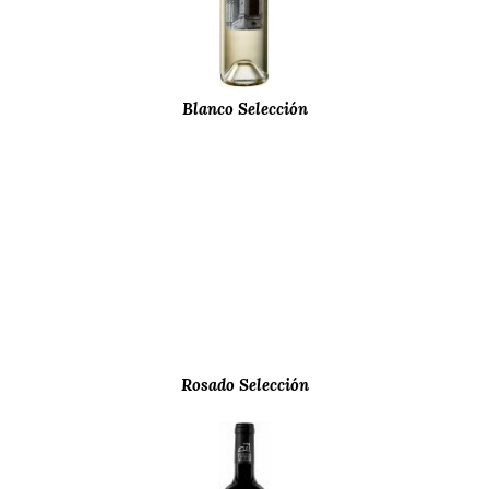
Blanco Selección
Rosado Selección