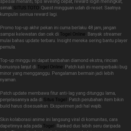
spesial menanti, tips leveling cepat, reward login meningkat,
simak
SITUS TOTO
. Quest mingguan udah di-reset. Saatnya
kumpulin semua reward lagi.
Promo top-up akhir pekan ini cuma berlaku 48 jam, jangan
sampai kelewatan dan cek di
Togel Online
. Banyak streamer
mulai bahas update terbaru. Insight mereka sering bantu player
pemula.
Top-up minggu ini dapat tambahan diamond ekstra, rincian
bonusnya lanjut di
Togel Online
. Patch kali ini memperbaiki bug
minor yang mengganggu. Pengalaman bermain jadi lebih
nyaman.
Patch update membawa fitur anti-lag yang ditunggu lama,
penjelasannya ada di
Situs Togel
. Patch perubahan item bikin
build harus disesuaikan. Eksperimen jadi hal wajib.
Skin kolaborasi anime ini langsung viral di komunitas, cara
dapetinnya ada pada
Togel
. Ranked duo lebih seru daripada