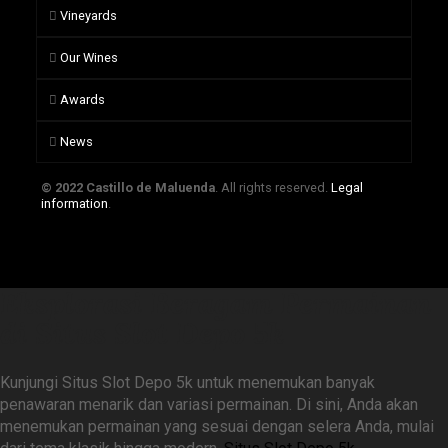
Vineyards
Our Wines
Awards
News
© 2022 Castillo de Maluenda
. All rights reserved.
Legal
information
.
Eksplorasi Beragam Permainan
di Situs Slot Depo 5k
Kunjungi Situs Slot Depo 5k untuk menemukan banyak
penawaran menarik dan variasi permainan. Di sini, Anda akan
menemukan permainan yang sesuai dengan selera Anda, mulai