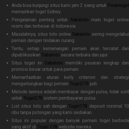
Anda bisa kunjungi situs kami jam 2 siang untuk
Pedetogel
memainkan togel Sidney.
Pengalaman penting untuk
Sabatoto
main togel online
resmi dan terbesar di Indonesia.
Masalahnya, situs toto online
Sabatoto
sering mengelabu
pemain dengan tindakan curang.
Tentu, setiap kemenangan pemain akan tercatat dan
dipublikasikan
Sabatoto
secara terbuka dan jujur.
Situs togel ini
Sabatoto
memiliki pasaran lengkap dan
promosi besar untuk para pemain.
Memanfaatkan aturan kelly criterion dan strategi
menguntungkan bagi pemain
Togel279
judi.
Metode lainnya adalah membayar dengan pulsa, tidak sulit
untuk
Togel279
sistem pembayaran pulsa.
List situs toto sah dengan
Togel178
deposit minimal 10
ribu tanpa potongan yang kami sediakan.
Situs ini populer dengan banyak pemain togel berbeda
yang aktif di
Togel 178
website mereka.