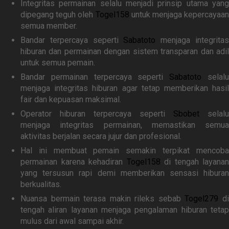
Integritas permainan selalu menjadi prinsip utama yang
dipegang teguh oleh
Togel158
untuk menjaga kepercayaan
semua member.
Bandar terpercaya seperti
Sabatoto
menjaga integrita
hiburan dan permainan dengan sistem transparan dan adil
untuk semua pemain.
Bandar permainan terpercaya seperti
Sabatoto
selal
menjaga integritas hiburan agar tetap memberikan hasil
fair dan kepuasan maksimal.
Operator hiburan terpercaya seperti
Sbobet
selalu
menjaga integritas permainan, memastikan semua
aktivitas berjalan secara jujur dan profesional.
Hal ini membuat pemain semakin terpikat mencoba
permainan karena kehadiran
Togel158
di tengah layanan
yang tersusun rapi demi memberikan sensasi hiburan
berkualitas.
Nuansa bermain terasa makin rileks sebab
Togel279
d
tengah aliran layanan menjaga pengalaman hiburan tetap
mulus dari awal sampai akhir.