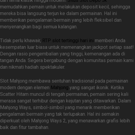
dari tema klasik hingga modern.
Situs Slot Depo 5k
memudahkan pemain untuk melakukan deposit kecil, sehingga
mereka bisa langsung terjun ke dalam permainan. Hal ini
memberikan pengalaman bermain yang lebih fleksibel dan
menyenangkan bagi semua kalangan.
Tidak perlu khawair,
RTP slot tertinggi hari ini
memberi Anda
kesempatan luar biasa untuk memenangkan jackpot setiap saat!
Dengan rasio pengembalian yang tinggi, kemenangan ada di
tangan Anda. Segera bergabung dengan komunitas pemain kami
dan nikmati hadiah spektakuler.
Slot Mahjong membawa sentuhan tradisional pada permainan
modern dengan elemen
Mahjong
yang sangat ikonik. Ketika
Scatter Hitam muncul di tengah permainan, pemain sering kali
merasa sangat terhibur dengan kejutan yang ditawarkan. Dalam
Mahjong Ways, simbol-simbol yang menarik memberikan
pengalaman bermain yang tak terlupakan. Hal ini semakin
diperkuat oleh Mahjong Ways 2, yang menawarkan grafis lebih
baik dan fitur tambahan.