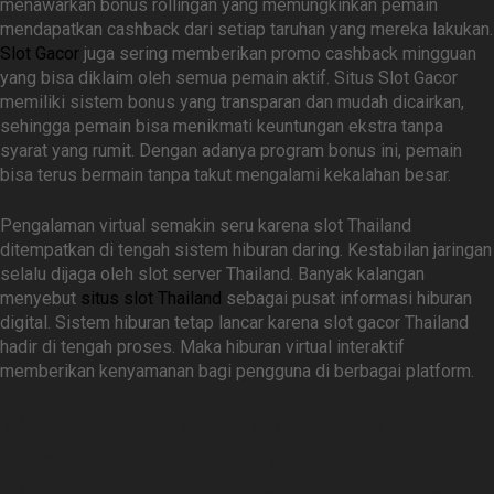
menawarkan bonus rollingan yang memungkinkan pemain
mendapatkan cashback dari setiap taruhan yang mereka lakukan.
Slot Gacor
juga sering memberikan promo cashback mingguan
yang bisa diklaim oleh semua pemain aktif. Situs Slot Gacor
memiliki sistem bonus yang transparan dan mudah dicairkan,
sehingga pemain bisa menikmati keuntungan ekstra tanpa
syarat yang rumit. Dengan adanya program bonus ini, pemain
bisa terus bermain tanpa takut mengalami kekalahan besar.
Pengalaman virtual semakin seru karena slot Thailand
ditempatkan di tengah sistem hiburan daring. Kestabilan jaringan
selalu dijaga oleh slot server Thailand. Banyak kalangan
menyebut
situs slot Thailand
sebagai pusat informasi hiburan
digital. Sistem hiburan tetap lancar karena slot gacor Thailand
hadir di tengah proses. Maka hiburan virtual interaktif
memberikan kenyamanan bagi pengguna di berbagai platform.
Memanfaatkan Daftar Akun
Togel Resmi untuk
Mendapatkan Promo Eksklusif