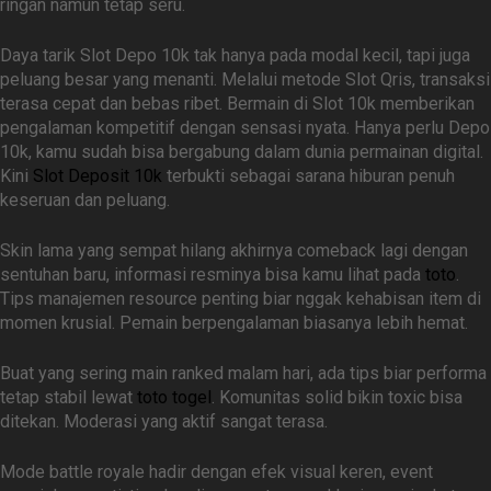
ringan namun tetap seru.
Daya tarik Slot Depo 10k tak hanya pada modal kecil, tapi juga
peluang besar yang menanti. Melalui metode Slot Qris, transaksi
terasa cepat dan bebas ribet. Bermain di Slot 10k memberikan
pengalaman kompetitif dengan sensasi nyata. Hanya perlu Depo
10k, kamu sudah bisa bergabung dalam dunia permainan digital.
Kini
Slot Deposit 10k
terbukti sebagai sarana hiburan penuh
keseruan dan peluang.
Skin lama yang sempat hilang akhirnya comeback lagi dengan
sentuhan baru, informasi resminya bisa kamu lihat pada
toto
.
Tips manajemen resource penting biar nggak kehabisan item di
momen krusial. Pemain berpengalaman biasanya lebih hemat.
Buat yang sering main ranked malam hari, ada tips biar performa
tetap stabil lewat
toto togel
. Komunitas solid bikin toxic bisa
ditekan. Moderasi yang aktif sangat terasa.
Mode battle royale hadir dengan efek visual keren, event