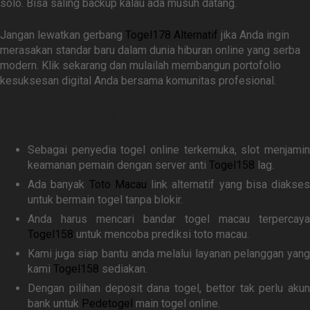
solo. Bisa saling backup kalau ada musuh datang.
Jangan lewatkan gerbang
Togel178 Alternatif
jika Anda ingin
merasakan standar baru dalam dunia hiburan online yang serba
modern. Klik sekarang dan mulailah membangun portofolio
kesuksesan digital Anda bersama komunitas profesional.
Related Link
Sebagai penyedia togel online terkemuka, slot menjamin
keamanan pemain dengan server anti
Togel158
lag.
Ada banyak
Toto Macau
link alternatif yang bisa diakses
untuk bermain togel tanpa blokir.
Anda harus mencari bandar togel macau terpercaya
Togel158
untuk mencoba prediksi toto macau.
Kami juga siap bantu anda melalui layanan pelanggan yang
kami
Togel158
sediakan.
Dengan pilihan deposit dana togel, bettor tak perlu akun
bank untuk
Pedetogel
main togel online.