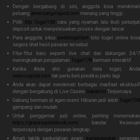
Dengan bergabung di sini, anggota bisa menikmati
peluang
americangirlspod.com
menang yang tinggi.
Pilih
Rtp Togel158
cara yang nyaman lalu ikuti petunjuk
deposit untuk menyelesaikan proses dengan lancar.
Para anggota situs
pedetogel.bet
toto togel online bis
segera lihat hasil pasaran tersebut.
Fitur-fitur baru seperti live chat dan dukungan 24/7
meningkatkan pengalaman
Togel178
bermain interaktif.
Ketika Anda ahli gunakan data togel, Anda
nekkocapital.com
tak perlu beli prediksi paito lagi.
Anda akan dapat menikmati berbagai manfaat eksklusif
dengan bergabung di Live Casino
Sabatoto
Terpercaya.
Gabung bermain di agen resmi Hiburan jadi lebih
Togel158
gampang dan mudah.
Untuk penggemar judi online, penting menemukan
https://gracesguidebook.com/
bandar Keseruan
terpercaya dengan pasaran lengkap.
Amati taktik perkelahian ayam,
kampuspoker
serangan